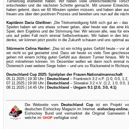
Turniersieg erarbeitet haben. Wir haben viele unterschiedliche Tors
entschieden und die nächsten Schritte gemacht. Mit unserer Entwickl
haben gelernt, dass wir 60 Minuten spielen müssen, und haben aber au
freuen uns über den positiven Prozess und bereiten uns nun auf die nä
Kapitänin Daria Gleißner:
„Die Titelverteidigung fühlt sich gut an – da
Spielen haben wir uns etwas schwer getan, aber heute war das eine kl
Spiel, dem Ergebnis und der Stimmung hier. Wir wissen alle, was für eine
uns auf jeden Fall noch einmal Selbstvertrauen. Wir haben in den let
denke, wir können jetzt positiv in die Zukunft schauen und uns optimal au
Stürmerin Celina Haider:
„Das ist ein richtig gutes Gefühl heute – vor a
wir nicht so gut gestartet sind. Dass wir heute so viele Tore geschoss
gehen mit einem richtig guten Gefühl aus diesem Turnier hinaus. Wir ha
jetzt mitnehmen können. Im Dezember wollen wir dann noch einmal n
Österreich zwei weitere Siege holen – und uns so Rückenwind in Richtun
Deutschland Cup 2025: Spielplan der Frauen-Nationalmannschaft
05.11.2025 | 19:30 Uhr |
Deutschland
– Frankreich 3:2 n.P. (1:0, 0:0, 1:2,
07.11.2025 | 19:00 Uhr |
Deutschland
– Slowakei 3:2 n.V. (1:2, 1:0, 0:0, 1
08.11.2025 | 14:45 Uhr |
Deutschland
–
Ungarn 9:1 (2:0, 3:0, 4:1)
Die Webseite vom
Deutschland Cup
ist ein Projekt v
deutschen Eishockey Magazin im Internet.
eishockey-online
Eishockey Bund und vermarktet die Original Gameworn Ei
welche im
verfügbar sind.
SHOP