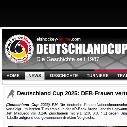
HOME
NEWS
GESCHICHTE
TURNIERE
TEA
Deutschland Cup 2025: DEB-Frauen verte
(Deutschland Cup 2025) PM
Die deutsche Frauen-Nationalmannscha
verteidigt. Im letzten Turnierspiel in der VR-Bank Arena Landshut gewa
Jeff MacLeod vor 3.246 Zuschauern mit 9:1 (2:0, 3:0, 4:1) gegen Ung
Tabelle aufgrund des gewonnenen direkten Vergleichs.