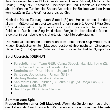
Torschützinnen für die DEB-Auswahl waren Carina Strobel, Mathilda Hein
Haider, Emily Nix, Katharina Häckelsmiller und Franziska Feldmei
abschließenden Turnierspiel Sandra Abstreiter, ihr Backup war Lisa H
von Kapitänin Daria Gleißner aufs Eis geführt.
Nach der frühen Führung durch Strobel (2.) und Heines erstem Länders
allem im Mitteldrittel mit drei weiteren Treffern zum 5:0. Obwohl Mira S
5:1 verkürzte (41.), folgten noch vier weitere deutsche Tore sowie
Feldmeier. Durch den Sieg im direkten Vergleich überholte die Manns
Slowakei in der Tabelle und sicherte sich die Titelverteidigung.
Die Nationalspielerinnen kehren nach dem Deutschland Cup wieder zu i
Frauen-Bundestrainer Jeff MacLeod bestreitet ihre nächsten Ländersp
Dezember (15 Uhr) gegen Österreich, bevor sie in die direkte Olympia Vor
Spiel-Übersicht #GERHUN
Torschützinnen Team GER:
Carina Strobel, Mathilda Heine (2), 
Emily Nix und Katharina Häckelsmiller
Strafminuten:
Deutschland – Ungarn 6:6
Schüsse:
Deutschland – Ungarn 38:17
Starting Goalie:
Sandra Abstreiter
Kapitänin
: Daria Gleißner (C), Laura Kluge (A), Ronja Hark (A)
Zuschauerzahl:
3.246
Best Player DEB
: Daria Gleißner
Stimmen zum Spiel
Frauen-Bundestrainer Jeff MacLeod
: „Wenn du Spielerinnen hast, die 
das Leben als Coach einfach. Wir freuen uns riesig über die Titelvert