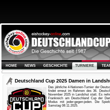
HOME
NEWS
GESCHICHTE
TURNIERE
TEA
Deutschland Cup 2025 Damen in Landsh
Das jährliche 4-Nationen-Turnier der Deu
findet erneut im Rahmen des 36. Deuts
November 2025 in Landshut statt. Es ne
Frankreich am Deutschland Cup der Damen
Modus mit jeder-gegen-jeden. Die Spie
Samstag 08.11.2025.