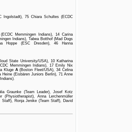
C Ingolstadt), 75 Chiara Schultes (ECDC
A
(ECDC Memmingen Indians), 14 Carina
ngen Indians), Tabea Botthof (Mad Dogs
na Hoppe (ESC Dresden), 46 Hanna
Cloud State University/USA), 10 Katharina
ECDC Memmingen Indians), 17 Emily Nix
ra Kluge
A
(Boston Fleet/USA), 34 Celina
a Heine (Eisbären Juniors Berlin), 71 Anne
ndians)
.
ulia Graunke (Team Leader), Josef Kotz
r (Physiotherapist), Anna Lerchenmüller
 Staff), Ronja Jenike (Team Staff), David