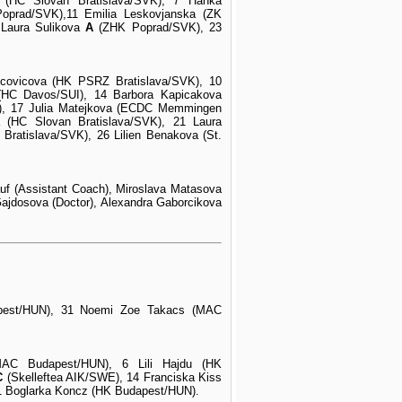
a
(HC Slovan Bratislava/SVK), 7 Hanka
oprad/SVK),11 Emilia Leskovjanska (ZK
 Laura Sulikova
A
(ZHK Poprad/SVK), 23
covicova (HK PSRZ Bratislava/SVK), 10
HC Davos/SUI), 14 Barbora Kapicakova
K), 17 Julia Matejkova (ECDC Memmingen
va
(HC Slovan Bratislava/SVK), 21 Laura
ratislava/SVK), 26 Lilien Benakova (St.
auf (Assistant Coach), Miroslava Matasova
Gajdosova (Doctor), Alexandra Gaborcikova
apest/HUN), 31 Noemi Zoe Takacs
(MAC
MAC Budapest/HUN), 6 Lili Hajdu (HK
C
(Skelleftea AIK/SWE), 14 Franciska Kiss
1 Boglarka Koncz (HK Budapest/HUN)
.