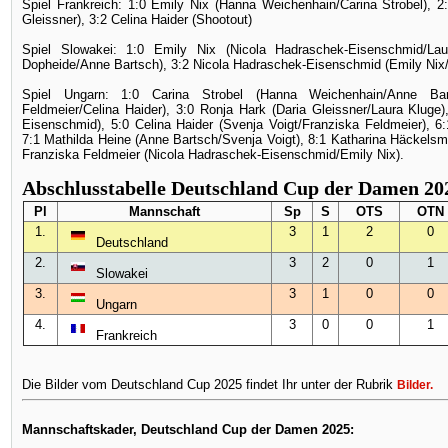
Spiel Frankreich: 1:0 Emily Nix (Hanna Weichenhain/Carina Strobel), 2
Gleissner), 3:2 Celina Haider (Shootout)
Spiel Slowakei: 1:0 Emily Nix (Nicola Hadraschek-Eisenschmid/Lau
Dopheide/Anne Bartsch), 3:2 Nicola Hadraschek-Eisenschmid (Emily Nix/C
Spiel Ungarn: 1:0 Carina Strobel (Hanna Weichenhain/Anne Bar
Feldmeier/Celina Haider), 3:0 Ronja Hark (Daria Gleissner/Laura Kluge)
Eisenschmid), 5:0 Celina Haider (Svenja Voigt/Franziska Feldmeier), 6:
7:1 Mathilda Heine (Anne Bartsch/Svenja Voigt), 8:1 Katharina Häckelsm
Franziska Feldmeier (Nicola Hadraschek-Eisenschmid/Emily Nix).
Abschlusstabelle Deutschland Cup der Damen 20
Pl
Mannschaft
Sp
S
OTS
OTN
1.
3
1
2
0
Deutschland
2.
3
2
0
1
Slowakei
3.
3
1
0
0
Ungarn
4.
3
0
0
1
Frankreich
Die Bilder vom Deutschland Cup 2025 findet Ihr unter der Rubrik
Bilder
.
Mannschaftskader, Deutschland Cup der Damen 2025: