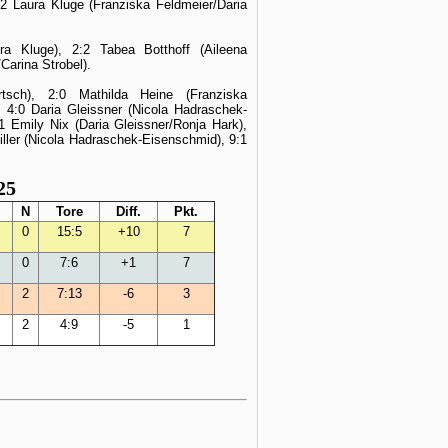
:2 Laura Kluge (Franziska Feldmeier/Daria
ra Kluge), 2:2 Tabea Botthoff (Aileena
arina Strobel).
tsch), 2:0 Mathilda Heine (Franziska
, 4:0 Daria Gleissner (Nicola Hadraschek-
1 Emily Nix (Daria Gleissner/Ronja Hark),
iller (Nicola Hadraschek-Eisenschmid), 9:1
25
N
Tore
Diff.
Pkt.
0
15:5
+10
7
0
7:6
+1
7
2
7:13
-6
3
2
4:9
-5
1