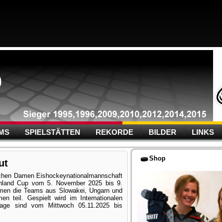
MS
SPIELSTÄTTEN
REKORDE
BILDER
LINKS
Shop
ut
tschen Damen Eishockeynationalmannschaft
chland Cup vom 5. November 2025 bis 9.
hmen die Teams aus Slowakei, Ungarn und
 teil. Gespielt wird im Internationalen
ltage sind vom Mittwoch 05.11.2025 bis