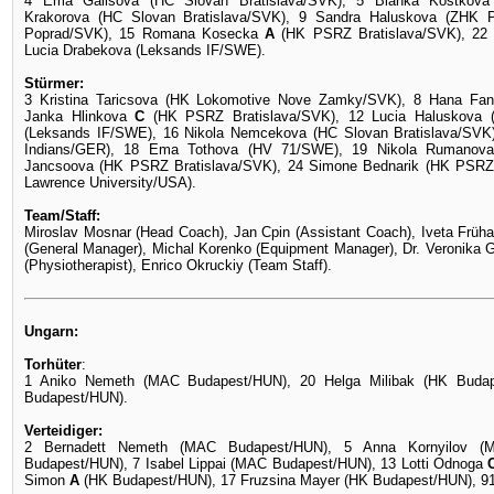
4 Ema Galisova (HC Slovan Bratislava/SVK), 5 Bianka Kostkov
Krakorova
(HC Slovan Bratislava/SVK), 9 Sandra Haluskova (ZHK P
Poprad/SVK), 15 Romana Kosecka
A
(HK PSRZ Bratislava/SVK), 22
Lucia Drabekova (Leksands IF/SWE)
.
Stürmer:
3 Kristina Taricsova (HK Lokomotive Nove Zamky/SVK), 8 Hana Fan
Janka Hlinkova
C
(HK PSRZ Bratislava/SVK), 12 Lucia Haluskova (
(Leksands IF/SWE), 16 Nikola Nemcekova
(HC Slovan Bratislava/SV
Indians/GER), 18 Ema Tothova (HV 71/SWE), 19 Nikola Rumano
Jancsoova (HK PSRZ Bratislava/SVK), 24 Simone Bednarik (HK PSRZ B
Lawrence University/USA)
.
Team/Staff:
Miroslav Mosnar (Head Coach), Jan Cpin (Assistant Coach), Iveta Früh
(General Manager), Michal Korenko (Equipment Manager), Dr. Veronika 
(Physiotherapist), Enrico Okruckiy (Team Staff).
Ungarn:
Torhüter
:
1 Aniko Nemeth (MAC Budapest/HUN), 20 Helga Milibak (HK Bud
Budapest/HUN)
.
Verteidiger:
2 Bernadett Nemeth
(MAC Budapest/HUN), 5 Anna Kornyilov
(
Budapest/HUN), 7 Isabel Lippai
(MAC Budapest/HUN), 13 Lotti Odnoga
Simon
A
(HK Budapest/HUN), 17 Fruzsina Mayer (HK Budapest/HUN), 9