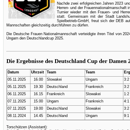
Nachde zwei erfolgreichen Jahren 2023 u
Herren- und der Frauennationalmanschaft i
Turnier wieder mit den Frauen- und Herre
statt. Gemeinsam mit der Stadt Lands
Spielbetrieb-GmbH, freut sich der DEB au
Mannschaften gleichzeitig durchführen zu dürfen.
Die Deutsche Frauen Nationalmannschaft verteidigte ihren Titel von 2
Ungarn den Deutschlandcup 2025.
Die Ergebnisse des Deutschland Cup der Damen 
Datum
Uhrzeit
Team
Team
Erg
05.11.2025
16.00
Slowakei
Ungarn
3:2
05.11.2025
19.30
Deutschland
Frankreich
3:2
06.11.2025
16.15
Frankreich
Slowakei
1:2
07.11.2025
15.00
Ungarn
Frankreich
4:1
07.11.2025
19.00
Deutschland
Slowakei
3:2
08.11.2024
14.45
Deutschland
Ungarn
9:1
Torschützen (Assistant):