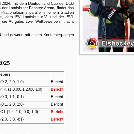
nd 2024, mit dem Deutschland Cup der DEB
n der Landshuter Fanatec Arena, findet das
n-Nationalteams parallel in einem Stadion
hut, dem EV Landshut e.V. und der EVL
f die Aufgabe, zwei Wettbewerbe mit acht
024 und gewann mit einem Kantersieg gegen
2025
ebnis
 (0:2, 2:0, 1:0)
Bericht
 n.P. (1:0,0:0,1:2,0:0,1:0)
Bericht
 (0:0, 1:1, 0:1)
Bericht
 (0:1, 2:0, 2:0)
Bericht
 OT (1:2, 1:0, 0:0, 1:0)
Bericht
 (2:0, 3:0, 4:1)
Bericht