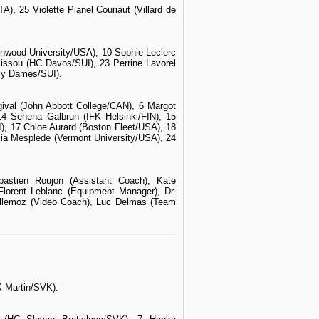
, 25 Violette Pianel Couriaut (Villard de
enwood University/USA), 10 Sophie Leclerc
lissou (HC Davos/SUI), 23 Perrine Lavorel
my Dames/SUI).
ival (John Abbott College/CAN), 6 Margot
14 Sehena Galbrun (IFK Helsinki/FIN), 15
), 17 Chloe Aurard (Boston Fleet/USA), 18
ia Mesplede (Vermont University/USA), 24
bastien Roujon (Assistant Coach), Kate
lorent Leblanc (Equipment Manager), Dr.
 Allemoz (Video Coach), Luc Delmas (Team
 Martin/SVK).