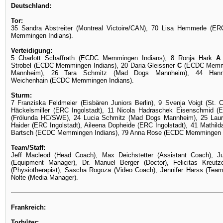
Deutschland:
Tor:
35 Sandra Abstreiter (Montreal Victoire/CAN), 70 Lisa Hemmerle (ER
Memmingen Indians).
Verteidigung:
5 Charlott Schaffrath
(ECDC Memmingen Indians), 8 Ronja Hark
Strobel
(ECDC Memmingen Indians), 20 Daria Gleissner
C
(ECDC Memmi
Mannheim), 26 Tara Schmitz (Mad Dogs Mannheim), 44 Han
Weichenhain
(ECDC Memmingen Indians)
.
Sturm:
7 Franziska Feldmeier (Eisbären Juniors Berlin), 9 Svenja Voigt (St. 
Häckelsmiller (ERC Ingolstadt), 11 Nicola Hadraschek Eisenschmid
(
(Frölunda HC/SWE), 24 Lucia Schmitz (Mad Dogs Mannheim), 25 Lau
Haider (ERC Ingolstadt), Aileena Dopheide (ERC Ingolstadt), 41 Mathild
Bartsch
(ECDC Memmingen Indians), 79 Anna Rose
(ECDC Memmingen I
Team/Staff:
Jeff Macleod (Head Coach), Max Deichstetter (Assistant Coach), J
(Equipment Manager), Dr. Manuel Berger (Doctor), Felicitas Kreutze
(Physiotherapist), Sascha Rogoza (Video Coach), Jennifer Harss (Team
Nolte (Media Manager).
Frankreich:
Torhüter: