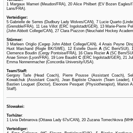
1 Margaux Mameri (Meudon/FRA), 20 Alice Philbert (EV Bozen Eagles/ITA)
Lans/FRA).
Verteidiger:
5 Gabrielle de Serres (Dudbury Lady Wolves/CAN), 7 Lucie Quarto (Lind
(Grenoble/FRA), 11 Lea Villot (ERC Ingolstadt/GER), 13 Marie-Pierre Pe
(John Abbott College/CAN), 27 Clara Piazzon (Neuchatel Hockey Acade
Stürmer:
3 Marleen Origlio (Cegep John Abbot College/CAN), 4 Anais Peyne Ding
Huot Marchand (Rogle BK/SWE), 12 Estelle Duvin
A
(SC Bern/SUI), 
Clemence Boudin (Cergy Pontoise/FRA), 16 Clara Rozier
A
(SC Bern/SUI
Anae Simon (Lyon/FRA), 19 Lore Baudrit
C
(ERC Ingolstadt/GER), 21 Jul
Emma Nonnenmacher (Concordia University/USA).
Team/Staff:
Gergory Tarle (Head Coach), Pierre Pousse (Assistant Coach), Se
Kowalchuk (Assistant Coach), Jean Baptiste Chauvin (Team Leader), F
Bastien Louguet (Doctor), Eleonore Pesquet (Physiotherapist), Marion
Staff).
Slowakei:
Torhüter
:
1 Livia Debnarova (Ottawa Lady 67s/CAN), 20 Zuzana Tomechkova (MHK
Verteidiger: