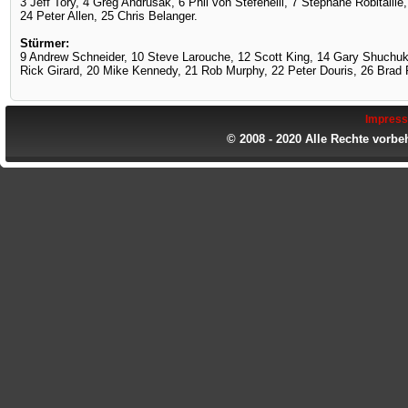
3 Jeff Tory, 4 Greg Andrusak, 6 Phil von Stefenelli, 7 Stéphane Robitaill
24 Peter Allen, 25 Chris Belanger.
Stürmer:
9 Andrew Schneider, 10 Steve Larouche, 12 Scott King, 14 Gary Shuchu
Rick Girard, 20 Mike Kennedy, 21 Rob Murphy, 22 Peter Douris, 26 Brad 
Impres
© 2008 - 2020 Alle Rechte vorbe