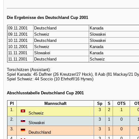
Die Ergebnisse des Deutschland Cup 2001
09.11.2001
Deutschland
Kanada
09.11.2001
Schweiz
Slowakei
10.11.2001
Deutschland
Slowakei
10.11.2001
Schweiz
Kanada
11.11.2001
Slowakei
Kanada
11.11.2001
Deutschland
Schweiz
Torschützen (Assistant):
Spiel Kanada: 45 Daffner (26 Kreutzer/27 Hock), 8 Aab (81 Mackay/21 Dyl
Spiel Schweiz: 44 Soccio (10 Ehrhoff/16 Hynes)
Abschlusstabelle Deutschland Cup 2001
Pl
Mannschaft
Sp
S
OTS
O
1.
3
2
1
Schweiz
2.
3
1
0
Slowakei
3.
3
1
0
Deutschland
4.
3
1
0