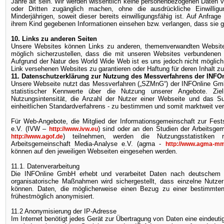
Jahre alt sein. Wir werden wissentlich keine personenbezogenen Daten 
oder Dritten zugänglich machen, ohne die ausdrückliche Einwillig
Minderjährigen, soweit dieser bereits einwilligungsfähig ist. Auf Anfrag
ihrem Kind gegebenen Informationen einsehen bzw. verlangen, dass sie g
10. Links zu anderen Seiten
Unsere Websites können Links zu anderen, themenverwandten Websites
möglich sicherzustellen, dass die mit unseren Websites verbundenen
Aufgrund der Natur des World Wide Web ist es uns jedoch nicht möglich
Link versehenen Websites zu garantieren oder Haftung für deren Inhalt 
11. Datenschutzerklärung zur Nutzung des Messverfahrens der INF
Unsere Webseite nutzt das Messverfahren („SZMnG“) der INFOnline Gm
statistischer Kennwerte über die Nutzung unserer Angebote. Zie
Nutzungsintensität, die Anzahl der Nutzer einer Webseite und das Sur
einheitlichen Standardverfahrens - zu bestimmen und somit marktweit ver
Für Web-Angebote, die Mitglied der Informationsgemeinschaft zur Fest
e.V. (IVW –
) sind oder an den Studien der Arbeitsge
http://www.ivw.eu
) teilnehmen, werden die Nutzungsstatistike
http://www.agof.de
Arbeitsgemeinschaft Media-Analyse e.V. (agma -
http://www.agma-m
können auf den jeweiligen Webseiten eingesehen werden.
11.1. Datenverarbeitung
Die INFOnline GmbH erhebt und verarbeitet Daten nach deutschem 
organisatorische Maßnahmen wird sichergestellt, dass einzelne Nutzer
können. Daten, die möglicherweise einen Bezug zu einer bestimmten,
frühestmöglich anonymisiert.
11.2 Anonymisierung der IP-Adresse
Im Internet benötigt jedes Gerät zur Übertragung von Daten eine eindeut