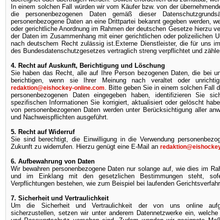
In einem solchen Fall würden wir vom Käufer bzw. von der übernehmenden
die personenbezogenen Daten gemäß dieser Datenschutzgrunds
personenbezogene Daten an eine Drittpartei bekannt gegeben werden, we
oder gerichtliche Anordnung im Rahmen der deutschen Gesetze hierzu ver
der Daten im Zusammenhang mit einer gerichtlichen oder polizeilichen 
nach deutschem Recht zulässig ist.Externe Dienstleister, die für uns i
des Bundesdatenschutzgesetzes vertraglich streng verpflichtet und zählen
4. Recht auf Auskunft, Berichtigung und Löschung
Sie haben das Recht, alle auf Ihre Person bezogenen Daten, die bei u
berichtigen, wenn sie Ihrer Meinung nach veraltet oder unricht
. Bitte geben Sie in einem solchen Fall
redaktion@eishockey-online.com
personenbezogenen Daten eingegeben haben, identifizieren Sie s
spezifischen Informationen Sie korrigiert, aktualisiert oder gelöscht h
von personenbezogenen Daten werden unter Berücksichtigung aller anw
und Nachweispflichten ausgeführt.
5. Recht auf Widerruf
Sie sind berechtigt, die Einwilligung in die Verwendung personenbezo
Zukunft zu widerrufen. Hierzu genügt eine E-Mail an
redaktion@eishockey
6. Aufbewahrung von Daten
Wir bewahren personenbezogene Daten nur solange auf, wie dies im R
und im Einklang mit den gesetzlichen Bestimmungen steht, sofer
Verpflichtungen bestehen, wie zum Beispiel bei laufenden Gerichtsverfah
7. Sicherheit und Vertraulichkeit
Um die Sicherheit und Vertraulichkeit der von uns online auf
sicherzustellen, setzen wir unter anderem Datennetzwerke ein, welch