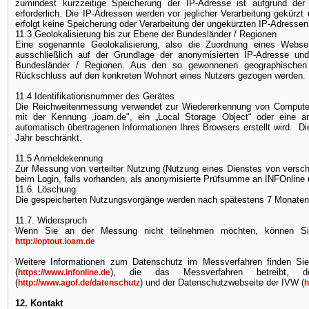
zumindest kurzzeitige Speicherung der IP-Adresse ist aufgrund der
erforderlich. Die IP-Adressen werden vor jeglicher Verarbeitung gekürzt 
erfolgt keine Speicherung oder Verarbeitung der ungekürzten IP-Adressen
11.3 Geolokalisierung bis zur Ebene der Bundesländer / Regionen
Eine sogenannte Geolokalisierung, also die Zuordnung eines Websei
ausschließlich auf der Grundlage der anonymisierten IP-Adresse un
Bundesländer / Regionen. Aus den so gewonnenen geographischen 
Rückschluss auf den konkreten Wohnort eines Nutzers gezogen werden.
11.4 Identifikationsnummer des Gerätes
Die Reichweitenmessung verwendet zur Wiedererkennung von Computer
mit der Kennung „ioam.de", ein „Local Storage Object“ oder eine a
automatisch übertragenen Informationen Ihres Browsers erstellt wird. Di
Jahr beschränkt.
11.5 Anmeldekennung
Zur Messung von verteilter Nutzung (Nutzung eines Dienstes von versc
beim Login, falls vorhanden, als anonymisierte Prüfsumme an INFOnline 
11.6. Löschung
Die gespeicherten Nutzungsvorgänge werden nach spätestens 7 Monaten
11.7. Widerspruch
Wenn Sie an der Messung nicht teilnehmen möchten, können Sie
http://optout.ioam.de
Weitere Informationen zum Datenschutz im Messverfahren finden S
(
), die das Messverfahren betreibt, d
https://www.infonline.de
(
) und der Datenschutzwebseite der IVW (
http://www.agof.de/datenschutz
h
12. Kontakt