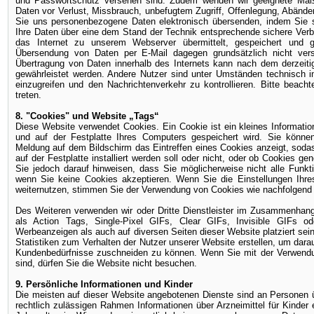
und Passwortschutz versehen sind. Zudem wenden wir geeignete Ma
Daten vor Verlust, Missbrauch, unbefugtem Zugriff, Offenlegung, Abänd
Sie uns personenbezogene Daten elektronisch übersenden, indem Sie s
Ihre Daten über eine dem Stand der Technik entsprechende sichere Verb
das Internet zu unserem Webserver übermittelt, gespeichert und g
Übersendung von Daten per E-Mail dagegen grundsätzlich nicht versch
Übertragung von Daten innerhalb des Internets kann nach dem derzeiti
gewährleistet werden. Andere Nutzer sind unter Umständen technisch in
einzugreifen und den Nachrichtenverkehr zu kontrollieren. Bitte beac
treten.
8. "Cookies" und Website „Tags“
Diese Website verwendet Cookies. Ein Cookie ist ein kleines Informatio
und auf der Festplatte Ihres Computers gespeichert wird. Sie können
Meldung auf dem Bildschirm das Eintreffen eines Cookies anzeigt, sod
auf der Festplatte installiert werden soll oder nicht, oder ob Cookies ge
Sie jedoch darauf hinweisen, dass Sie möglicherweise nicht alle Funkt
wenn Sie keine Cookies akzeptieren. Wenn Sie die Einstellungen Ihre
weiternutzen, stimmen Sie der Verwendung von Cookies wie nachfolgend
Des Weiteren verwenden wir oder Dritte Dienstleister im Zusammenhan
als Action Tags, Single-Pixel GIFs, Clear GIFs, Invisible GIFs od
Werbeanzeigen als auch auf diversen Seiten dieser Website platziert sein
Statistiken zum Verhalten der Nutzer unserer Website erstellen, um darau
Kundenbedürfnisse zuschneiden zu können. Wenn Sie mit der Verwendu
sind, dürfen Sie die Website nicht besuchen.
9. Persönliche Informationen und Kinder
Die meisten auf dieser Website angebotenen Dienste sind an Personen ü
rechtlich zulässigen Rahmen Informationen über Arzneimittel für Kind