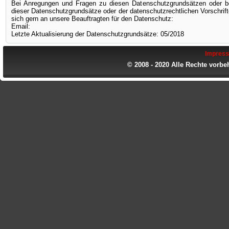
Bei Anregungen und Fragen zu diesen Datenschutzgrundsätzen oder be
dieser Datenschutzgrundsätze oder der datenschutzrechtlichen Vorschrif
sich gern an unsere Beauftragten für den Datenschutz:
Email:
Letzte Aktualisierung der Datenschutzgrundsätze: 05/2018
Impres
© 2008 - 2020 Alle Rechte vorbe