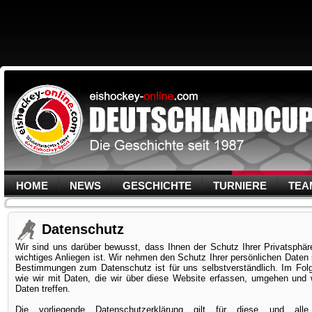
HOME
NEWS
GESCHICHTE
TURNIERE
TEA
Datenschutz
Wir sind uns darüber bewusst, dass Ihnen der Schutz Ihrer Privatsphä
wichtiges Anliegen ist. Wir nehmen den Schutz Ihrer persönlichen Daten 
Bestimmungen zum Datenschutz ist für uns selbstverständlich. Im Folg
wie wir mit Daten, die wir über diese Website erfassen, umgehen un
Daten treffen.
Die vorliegende Datenschutzerklärung gilt für diese und al