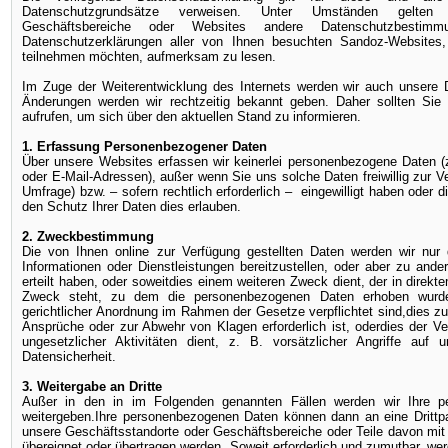
Datenschutzgrundsätze verweisen. Unter Umständen gelten f
Geschäftsbereiche oder Websites andere Datenschutzbestim
Datenschutzerklärungen aller von Ihnen besuchten Sandoz-Website
teilnehmen möchten, aufmerksam zu lesen.
Im Zuge der Weiterentwicklung des Internets werden wir auch unsere 
Änderungen werden wir rechtzeitig bekannt geben. Daher sollten Sie
aufrufen, um sich über den aktuellen Stand zu informieren.
1. Erfassung Personenbezogener Daten
Über unsere Websites erfassen wir keinerlei personenbezogene Daten 
oder E-Mail-Adressen), außer wenn Sie uns solche Daten freiwillig zur Ve
Umfrage) bzw. – sofern rechtlich erforderlich – eingewilligt haben oder 
den Schutz Ihrer Daten dies erlauben.
2. Zweckbestimmung
Die von Ihnen online zur Verfügung gestellten Daten werden wir nu
Informationen oder Dienstleistungen bereitzustellen, oder aber zu ande
erteilt haben, oder soweitdies einem weiteren Zweck dient, der in dir
Zweck steht, zu dem die personenbezogenen Daten erhoben wurden,
gerichtlicher Anordnung im Rahmen der Gesetze verpflichtet sind,dies z
Ansprüche oder zur Abwehr von Klagen erforderlich ist, oderdies der V
ungesetzlicher Aktivitäten dient, z. B. vorsätzlicher Angriffe au
Datensicherheit.
3. Weitergabe an Dritte
Außer in den in im Folgenden genannten Fällen werden wir Ihre p
weitergeben.Ihre personenbezogenen Daten können dann an eine Drittp
unsere Geschäftsstandorte oder Geschäftsbereiche oder Teile davon mi
übereignet oder übertragen werden. Soweit erforderlich und zumutbar, wer