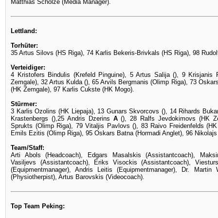
Matthias Scholze (Media Manager).
Lettland:
Torhüter:
35 Artus Silovs (HS Riga), 74 Karlis Bekeris-Brivkals (HS Riga), 98 Rudol
Verteidiger:
4 Kristofers Bindulis (Krefeld Pinguine), 5 Artus Salija (), 9 Krisjan
Zemgale), 32 Artus Kulda (), 65 Arvils Bergmanis (Olimp Riga), 73 Oskar
(HK Zemgale), 97 Karlis Cukste (HK Mogo).
Stürmer:
3 Karlis Ozolins (HK Liepaja), 13 Gunars Skvorcovs (), 14 Rihards Buka
Krastenbergs (),25 Andris Dzerins
A
(), 28 Ralfs Jevdokimovs (HK Ze
Sprukts (Olimp Riga), 79 Vitaljis Pavlovs (), 83 Raivo Freidenfelds (HK
Emils Ezitis (Olimp Riga), 95 Oskars Batna (Hormadi Anglet), 96 Nikolajs 
Team/Staff:
Arti Abols (Headcoach), Edgars Masalskis (Assistantcoach), Maksi
Vasiljevs (Assistantcoach), Eriks Visockis (Assistantcoach), Viestur
(Equipmentmanager), Andris Leitis (Equipmentmanager), Dr. Martin 
(Physiotherpist), Artus Barovskis (Videocoach).
Top Team Peking: