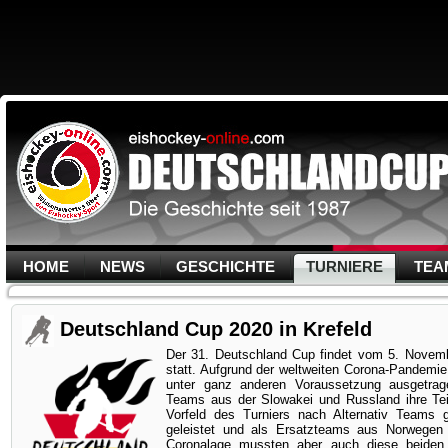
HOME
NEWS
GESCHICHTE
TURNIERE
TEA
Deutschland Cup 2020 in Krefeld
Der 31. Deutschland Cup findet vom 5. Novemb
statt. Aufgrund der weltweiten Corona-Pandemie
unter ganz anderen Voraussetzung ausgetrag
Teams aus der Slowakei und Russland ihre Te
Vorfeld des Turniers nach Alternativ Teams 
geleistet und als Ersatzteams aus Norwegen 
Coronalage mussten aber auch diese beide