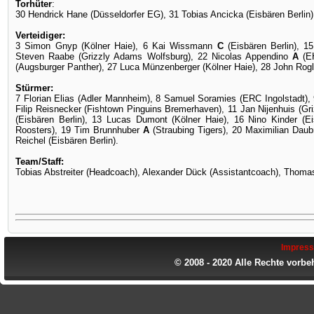
Torhüter
:
30 Hendrick Hane (Düsseldorfer EG), 31 Tobias Ancicka (Eisbären Berlin)
Verteidiger:
3 Simon Gnyp (Kölner Haie), 6 Kai Wissmann
C
(Eisbären Berlin), 1
Steven Raabe (Grizzly Adams Wolfsburg), 22 Nicolas Appendino
A
(EH
(Augsburger Panther), 27 Luca Münzenberger (Kölner Haie), 28 John Rogl
Stürmer:
7 Florian Elias (Adler Mannheim), 8 Samuel Soramies (ERC Ingolstadt
Filip Reisnecker (Fishtown Pinguins Bremerhaven), 11 Jan Nijenhuis (G
(Eisbären Berlin), 13 Lucas Dumont (Kölner Haie), 16 Nino Kinder (Ei
Roosters), 19 Tim Brunnhuber
A
(Straubing Tigers), 20 Maximilian Dau
Reichel (Eisbären Berlin).
Team/Staff:
Tobias Abstreiter (Headcoach), Alexander Dück (Assistantcoach), Thoma
Impres
© 2008 - 2020 Alle Rechte vorbe