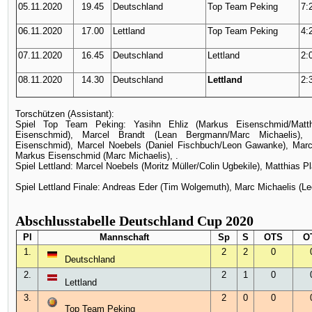
05.11.2020
19.45
Deutschland
Top Team Peking
7:2
06.11.2020
17.00
Lettland
Top Team Peking
4:2
07.11.2020
16.45
Deutschland
Lettland
2:0
08.11.2020
14.30
Deutschland
Lettland
2:3
Torschützen (Assistant):
Spiel Top Team Peking: Yasihn Ehliz (Markus Eisenschmid/Matth
Eisenschmid), Marcel Brandt (Lean Bergmann/Marc Michaelis), 
Eisenschmid), Marcel Noebels (Daniel Fischbuch/Leon Gawanke), Marce
Markus Eisenschmid (Marc Michaelis), .
Spiel Lettland: Marcel Noebels (Moritz Müller/Colin Ugbekile), Matthias P
Spiel Lettland Finale: Andreas Eder (Tim Wolgemuth), Marc Michaelis (L
Abschlusstabelle Deutschland Cup 2020
Pl
Mannschaft
Sp
S
OTS
O
1.
2
2
0
Deutschland
2.
2
1
0
Lettland
3.
2
0
0
Top Team Peking