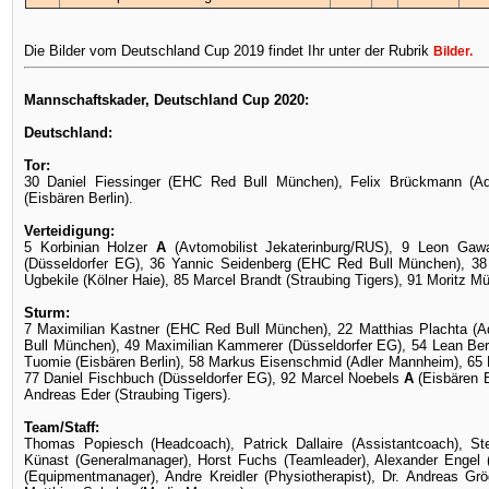
Die Bilder vom Deutschland Cup 2019 findet Ihr unter der Rubrik
Bilder
.
Mannschaftskader, Deutschland Cup 2020:
Deutschland:
Tor:
30 Daniel Fiessinger (EHC Red Bull München), Felix Brückmann (Ad
(Eisbären Berlin).
Verteidigung:
5 Korbinian Holzer
A
(Avtomobilist Jekaterinburg/RUS), 9 Leon Gaw
(Düsseldorfer EG), 36 Yannic Seidenberg (EHC Red Bull München), 38 
Ugbekile (Kölner Haie), 85 Marcel Brandt (Straubing Tigers), 91 Moritz Mü
Sturm:
7 Maximilian Kastner (EHC Red Bull München), 22 Matthias Plachta (A
Bull München), 49 Maximilian Kammerer (Düsseldorfer EG), 54 Lean Be
Tuomie (Eisbären Berlin), 58 Markus Eisenschmid (Adler Mannheim), 65
77 Daniel Fischbuch (Düsseldorfer EG), 92 Marcel Noebels
A
(Eisbären Be
Andreas Eder (Straubing Tigers).
Team/Staff:
Thomas Popiesch (Headcoach), Patrick Dallaire (Assistantcoach), Ste
Künast (Generalmanager), Horst Fuchs (Teamleader), Alexander Engel 
(Equipmentmanager), Andre Kreidler (Physiotherapist), Dr. Andreas Grög