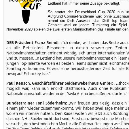
Lettland hat immer seine Zusage bekräftigt.
So startet der Deutschland Cup 2020 nun un
Aufgrund Corona-Pandemie wird ohne Zuschauer
nimmt die DEB Auswahl, das DEB Top Team P
Gespielt wird an jedem Turniertag ein Spiel
November 2020 spielen die zwei ersten Mannschaften das Finale um den
DEB-Präsident Franz Reindl:
„Ich denke, wir haben das Beste aus 
an alle Beteiligten. Besonders in diesen schwierigen Zeite
Nationalmannschaften eminent wichtig, sich unter internationale
und zu messen. In Lettland hat unsere Nationalmannschat ein Team
jungen Top-Talente werden es beiden Teams sicher nicht leichtmach
Sonntag zu kommen. Es wird eine herausfordernde Zeit für alle B
riesig auf Eishockey live.“
Paul Keusch, Geschäftsführer Seidenweberhaus GmbH:
„Eishock
möglich war, kann nun endlich stattfinden. Auch ohne Publikum
Nationalmannschaft wieder in der Yayla Arena begrüßen zu dürfen.“
Bundestrainer Toni Söderholm:
„Wir freuen uns riesig, dass ein
einem Jahr wieder zusammenkommt. Wir haben zwei Tage mehr Zeit 
wollen wir intensiv nutzen. Den Kader wollen wir jetzt auch Richtu
dass die NHL-Spieler nicht dort sind. Es ist ganz bewusst eine Misc
versucht, den bestmöglichen Mix für alle Rollenaufteilungen wie Üb