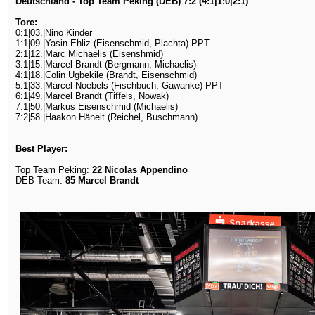
Deutschland - Top Team Peking (DEB) 7:2 (4:1|1:0|2:1)
Tore:
0:1|03.|Nino Kinder
1:1|09.|Yasin Ehliz (Eisenschmid, Plachta) PPT
2:1|12.|Marc Michaelis (Eisenshmid)
3:1|15.|Marcel Brandt (Bergmann, Michaelis)
4:1|18.|Colin Ugbekile (Brandt, Eisenschmid)
5:1|33.|Marcel Noebels (Fischbuch, Gawanke) PPT
6:1|49.|Marcel Brandt (Tiffels, Nowak)
7:1|50.|Markus Eisenschmid (Michaelis)
7:2|58.|Haakon Hänelt (Reichel, Buschmann)
Best Player:
Top Team Peking:
22 Nicolas Appendino
DEB Team:
85 Marcel Brandt