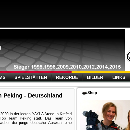
MS
SPIELSTÄTTEN
REKORDE
BILDER
LINKS
Shop
m Peking - Deutschland
2020 in der leeren YAYLA Arena in Krefeld
 Top Team Peking statt. Das Team von
 wobei die junge deutsche Auswahl eine