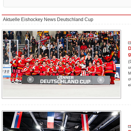
Aktuelle Eishockey News Deutschland Cup
D
g
(
u
M
o
e