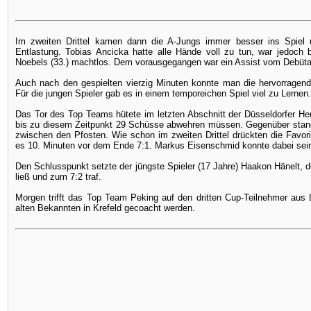
Im zweiten Drittel kamen dann die A-Jungs immer besser ins Spie
Entlastung. Tobias Ancicka hatte alle Hände voll zu tun, war jedoch 
Noebels (33.) machtlos. Dem vorausgegangen war ein Assist vom Debüt
Auch nach den gespielten vierzig Minuten konnte man die hervorragen
Für die jungen Spieler gab es in einem temporeichen Spiel viel zu Lernen.
Das Tor des Top Teams hütete im letzten Abschnitt der Düsseldorfer He
bis zu diesem Zeitpunkt 29 Schüsse abwehren müssen. Gegenüber stand 
zwischen den Pfosten. Wie schon im zweiten Drittel drückten die Favor
es 10. Minuten vor dem Ende 7:1. Markus Eisenschmid konnte dabei seine
Den Schlusspunkt setzte der jüngste Spieler (17 Jahre) Haakon Hänelt, d
ließ und zum 7:2 traf.
Morgen trifft das Top Team Peking auf den dritten Cup-Teilnehmer aus L
alten Bekannten in Krefeld gecoacht werden.