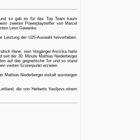
l und so gab es für das Top Team kaum
beim zweiten Powerplaytreffer von Marcel
anten Leon Gawanke.
de Leistung der U25-Auswahl hervorheben.
ndrick Hane, sein Vorgänger Ancicka hatte
seit der 30. Minute Mathias Niederberger
iten auf das gegnerische Tor und so stand
n vierten Scorerpunkt erzielen.
er Mathias Niederberger eiskalt aussteigen
ettland, die von Herberts Vasiljevs einem