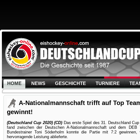
HOME
NEWS
GESCHICHTE
TURNIERE
TEA
A-Nationalmannschaft trifft auf Top Tea
gewinnt!
(Deutschland Cup 2020) (CD)
Das erste Spiel des 31. Deutschland Cup 
fand zwischen der Deutschen A-Nationalmannschaft und dem DEB
Bundestrainer Toni Söderholm konnte die Partie mit 7:2 gewinnen,
hervorragende Leistung ablieferte.