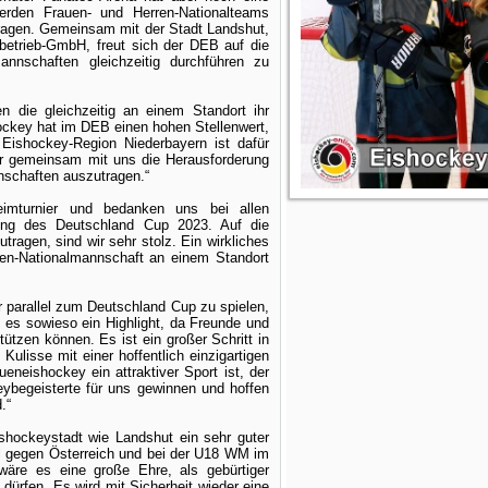
erden Frauen- und Herren-Nationalteams
stragen. Gemeinsam mit der Stadt Landshut,
etrieb-GmbH, freut sich der DEB auf die
nnschaften gleichzeitig durchführen zu
n die gleichzeitig an einem Standort ihr
hockey hat im DEB einen hohen Stellenwert,
Eishockey-Region Niederbayern ist dafür
er gemeinsam mit uns die Herausforderung
nnschaften auszutragen.“
imturnier und bedanken uns bei allen
agung des Deutschland Cup 2023. Auf die
ragen, sind wir sehr stolz. Ein wirkliches
uen-Nationalmannschaft an einem Standort
ier parallel zum Deutschland Cup zu spielen,
t es sowieso ein Highlight, da Freunde und
ützen können. Es ist ein großer Schritt in
Kulisse mit einer hoffentlich einzigartigen
neishockey ein attraktiver Sport ist, der
eybegeisterte für uns gewinnen und hoffen
.“
ishockeystadt wie Landshut ein sehr guter
iel gegen Österreich und bei der U18 WM im
wäre es eine große Ehre, als gebürtiger
dürfen. Es wird mit Sicherheit wieder eine