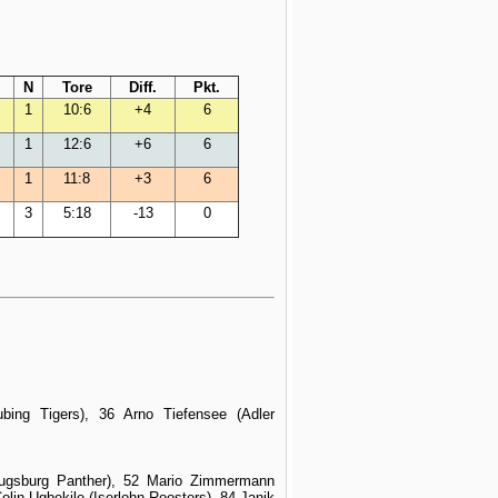
N
Tore
Diff.
Pkt.
1
10:6
+4
6
1
12:6
+6
6
1
11:8
+3
6
3
5:18
-13
0
bing Tigers), 36 Arno Tiefensee (Adler
Augsburg Panther), 52 Mario Zimmermann
lin Ugbekile (Iserlohn Roosters), 84 Janik