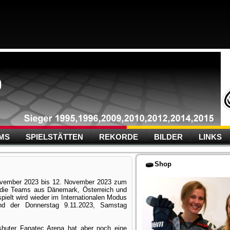
MS
SPIELSTÄTTEN
REKORDE
BILDER
LINKS
Shop
ovember 2023 bis 12. November 2023 zum
 die Teams aus Dänemark, Österreich und
pielt wird wieder im Internationalen Modus
sind der Donnerstag 9.11.2023, Samstag
shuter Fanatec Arena hat aber noch eine