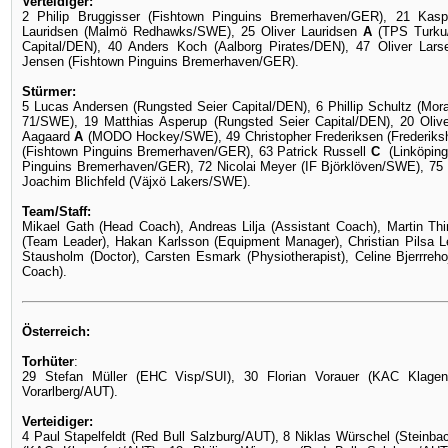
Verteidiger:
2 Philip Bruggisser (Fishtown Pinguins Bremerhaven/GER), 21 Kas
Lauridsen (Malmö Redhawks/SWE), 25 Oliver Lauridsen
A
(TPS Turku/
Capital/DEN), 40 Anders Koch (Aalborg Pirates/DEN), 47 Oliver Larse
Jensen (Fishtown Pinguins Bremerhaven/GER).
Stürmer:
5 Lucas Andersen (Rungsted Seier Capital/DEN), 6 Phillip Schultz (Mo
71/SWE), 19 Matthias Asperup (Rungsted Seier Capital/DEN), 20 Olive
Aagaard
A
(MODO Hockey/SWE), 49 Christopher Frederiksen (Frederiks
(Fishtown Pinguins Bremerhaven/GER), 63 Patrick Russell
C
(Linköping
Pinguins Bremerhaven/GER), 72 Nicolai Meyer (IF Björklöven/SWE), 75
Joachim Blichfeld (Väjxö Lakers/SWE).
Team/Staff:
Mikael Gath (Head Coach), Andreas Lilja (Assistant Coach), Martin T
(Team Leader), Hakan Karlsson (Equipment Manager), Christian Pilsa 
Stausholm (Doctor), Carsten Esmark (Physiotherapist), Celine Bjerrreh
Coach).
Österreich:
Torhüter
:
29 Stefan Müller (EHC Visp/SUI), 30 Florian Vorauer (KAC Klagen
Vorarlberg/AUT).
Verteidiger:
4 Paul Stapelfeldt (Red Bull Salzburg/AUT), 8 Niklas Würschel (Steinb