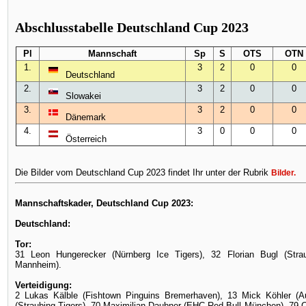
Abschlusstabelle Deutschland Cup 2023
Pl
Mannschaft
Sp
S
OTS
OTN
1.
3
2
0
0
Deutschland
2.
3
2
0
0
Slowakei
3.
3
2
0
0
Dänemark
4.
3
0
0
0
Österreich
Die Bilder vom Deutschland Cup 2023 findet Ihr unter der Rubrik
Bilder
.
Mannschaftskader, Deutschland Cup 2023:
Deutschland:
Tor:
31 Leon Hungerecker (Nürnberg Ice Tigers), 32 Florian Bugl (Strau
Mannheim).
Verteidigung:
2 Lukas Kälble (Fishtown Pinguins Bremerhaven), 13 Mick Köhler (
(Straubing Tigers), 70 Maximilian Daubner (EHC Red Bull München), 79 Co