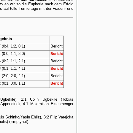
len wir so die Euphorie nach dem Erfolg
s auf tolle Turniertage mit der Frauen- und
gebnis
 (0:4, 1:2, 0:1)
Bericht
 (0:0, 1:1, 3:0)
Bericht
 (0:2, 1:1, 2:1)
Bericht
 (0:1, 1:1, 4:1)
Bericht
 (2:0, 2:0, 2:1)
Bericht
 (0:1, 0:0, 1:1)
Bericht
gbekile), 2:1 Colin Ugbekile (Tobias
s Appendino), 4:1 Maximilian Eisenmenger
is Schinko/Yasin Ehliz), 3:2 Filip Varejcka
aelis) (Emptynet).