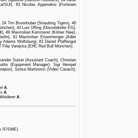
ta/SUI), 93 Nicolas Appendino (Fishtown
, 24 Tim Brunnhuber (Straubing Tigers), 40
nchen), 43 Luis Üffing (Düsseldorfer EG),
t), 49 Maximilian Kammerer (Kölner Haie),
Berlin), 61 Maximilian Eisenmenger (Adler
ly Adams Wolfsburg), 81 Daniel Pfaffengut
97 Filip Varejcka (EHC Red Bull München).
ander Sulzer (Assistant Coach), Christian
uttis (Equipment Manager), Sigi Hempel
rapist), Sinisa Martinovic (Video Caoach),
erl
A
.
is
A
.
 Wiederer
A
.
äs IF/SWE).