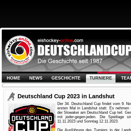
HOME
NEWS
GESCHICHTE
TURNIERE
TEA
Deutschland Cup 2023 in Landshut
Der
34. Deutschland Cup findet vom 9. N
ersten Mal in Landshut statt. Es nehmen
der Slowakei am Deutschland Cup teil. Ges
mit jeder-gegen-jeden. Die Spieltage 
11.11.2023 und Sonntag 12.11.2023.
Die Ausführung des Turniers in der Land