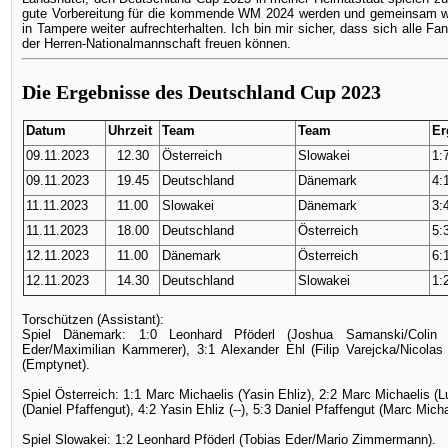
gute Vorbereitung für die kommende WM 2024 werden und gemeinsam wol
in Tampere weiter aufrechterhalten. Ich bin mir sicher, dass sich alle Fan
der Herren-Nationalmannschaft freuen können.
Die Ergebnisse des Deutschland Cup 2023
Datum
Uhrzeit
Team
Team
Er
09.11.2023
12.30
Österreich
Slowakei
1:7
09.11.2023
19.45
Deutschland
Dänemark
4:1
11.11.2023
11.00
Slowakei
Dänemark
3:4
11.11.2023
18.00
Deutschland
Österreich
5:3
12.11.2023
11.00
Dänemark
Österreich
6:1
12.11.2023
14.30
Deutschland
Slowakei
1:2
Torschützen (Assistant):
Spiel Dänemark: 1:0 Leonhard Pföderl (Joshua Samanski/Colin U
Eder/Maximilian Kammerer), 3:1 Alexander Ehl (Filip Varejcka/Nicola
(Emptynet).
Spiel Österreich: 1:1 Marc Michaelis (Yasin Ehliz), 2:2 Marc Michaelis (Lu
(Daniel Pfaffengut), 4:2 Yasin Ehliz (--), 5:3 Daniel Pfaffengut (Marc Mich
Spiel Slowakei: 1:2 Leonhard Pföderl (Tobias Eder/Mario Zimmermann).