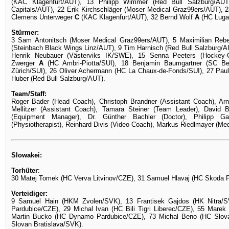
(KAC Klagenfurt/AUT), 13 Philipp Wimmer (Red Bull Salzburg/AUT
Capitals/AUT), 22 Erik Kirchschläger (Moser Medical Graz99ers/AUT),
Clemens Unterweger
C
(KAC Klagenfurt/AUT), 32 Bernd Wolf
A
(HC Luga
Stürmer:
3 Sam Antonitsch (Moser Medical Graz99ers/AUT), 5 Maximilian Reb
(Steinbach Black Wings Linz/AUT), 9 Tim Harnisch (Red Bull Salzburg/
Henrik Neubauer (Västerviks IK/SWE), 15 Senna Peeters (Hockey-
Zwerger
A
(HC Ambri-Piotta/SUI), 18 Benjamin Baumgartner (SC Be
Zürich/SUI), 26 Oliver Achermann (HC La Chaux-de-Fonds/SUI), 27 Paul
Huber (Red Bull Salzburg/AUT).
Team/Staff:
Roger Bader (Head Coach), Christoph Brandner (Assistant Coach), Arn
Mellitzer (Assistant Coach), Tamara Steiner (Team Leader), David
(Equipment Manager), Dr. Günther Bachler (Doctor), Philipp Gahl
(Physiotherapist), Reinhard Divis (Video Coach), Markus Riedlmayer (Me
Slowakei:
Torhüter
:
30 Matej Tomek (HC Verva Litvinov/CZE), 31 Samuel Hlavaj (HC Skoda 
Verteidiger:
9 Samuel Hain (HKM Zvolen/SVK), 13 Frantisek Gajdos (HK Nitra/
Pardubice/CZE), 29 Michal Ivan (HC Bili Tigri Liberec/CZE), 55 Marek
Martin Bucko (HC Dynamo Pardubice/CZE), 73 Michal Beno (HC Slovan
Slovan Bratislava/SVK).