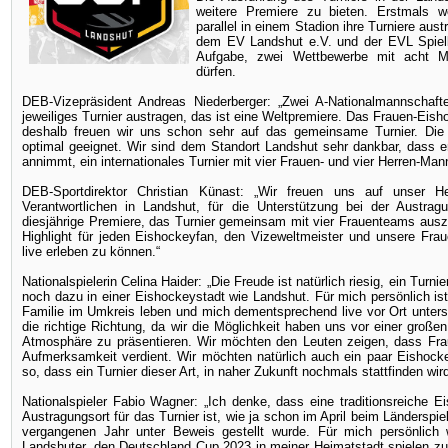
weitere Premiere zu bieten. Erstmals w
parallel in einem Stadion ihre Turniere au
dem EV Landshut e.V. und der EVL Spielb
Aufgabe, zwei Wettbewerbe mit acht Ma
dürfen.
DEB-Vizepräsident Andreas Niederberger:
„Zwei A-Nationalmannschafte
jeweiliges Turnier austragen, das ist eine Weltpremiere. Das Frauen-Eis
deshalb freuen wir uns schon sehr auf das gemeinsame Turnier. Die 
optimal geeignet. Wir sind dem Standort Landshut sehr dankbar, dass 
annimmt, ein internationales Turnier mit vier Frauen- und vier Herren-Ma
DEB-Sportdirektor Christian Künast
: „Wir freuen uns auf unser He
Verantwortlichen in Landshut, für die Unterstützung bei der Austr
diesjährige Premiere, das Turnier gemeinsam mit vier Frauenteams auszut
Highlight für jeden Eishockeyfan, den Vizeweltmeister und unsere Fra
live erleben zu können.“
Nationalspielerin Celina Haider: „Die Freude ist natürlich riesig, ein Turn
noch dazu in einer Eishockeystadt wie Landshut. Für mich persönlich is
Familie im Umkreis leben und mich dementsprechend live vor Ort unterst
die richtige Richtung, da wir die Möglichkeit haben uns vor einer großen 
Atmosphäre zu präsentieren. Wir möchten den Leuten zeigen, dass Fraue
Aufmerksamkeit verdient. Wir möchten natürlich auch ein paar Eishock
so, dass ein Turnier dieser Art, in naher Zukunft nochmals stattfinden wird
Nationalspieler Fabio Wagner: „Ich denke, dass eine traditionsreiche E
Austragungsort für das Turnier ist, wie ja schon im April beim Ländersp
vergangenen Jahr unter Beweis gestellt wurde. Für mich persönlich 
Landshuter, den Deutschland Cup 2023 in meiner Heimatstadt spielen zu 