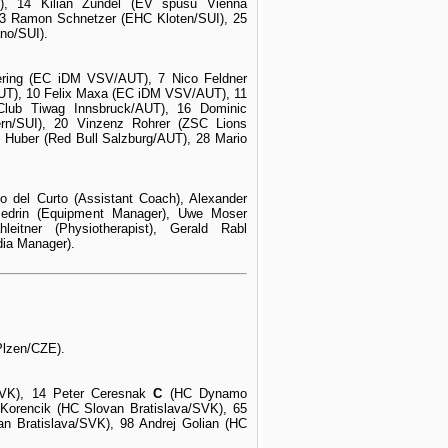
), 14 Kilian Zündel (EV spusu Vienna
 23 Ramon Schnetzer (EHC Kloten/SUI), 25
no/SUI).
ering (EC iDM VSV/AUT), 7 Nico Feldner
AUT), 10 Felix Maxa (EC iDM VSV/AUT), 11
Club Tiwag Innsbruck/AUT), 16 Dominic
rn/SUI), 20 Vinzenz Rohrer (ZSC Lions
 Huber (Red Bull Salzburg/AUT), 28 Mario
o del Curto (Assistant Coach), Alexander
 Bedrin (Equipment Manager), Uwe Moser
eitner (Physiotherapist), Gerald Rabl
dia Manager).
Plzen/CZE).
SVK), 14 Peter Ceresnak
C
(HC Dynamo
 Korencik (HC Slovan Bratislava/SVK), 65
 Bratislava/SVK), 98 Andrej Golian (HC