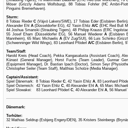
Möser (Grizzly Adams Wolfsburg), 88 Tobias Fohrler (HC Ambri-Piot
Pinguins Bremerhaven).
Sturm:
8 Tobias Rieder
C
(Väjxö Lakers/SWE), 17 Tobias Eder (Eisbären Berlin)
Alexander Ehl
A
(Düsseldorfer EG), 42 Yasin Ehliz
A/C
(EHC Red Bull Mü
44 Joshua Smanski (Straubing Tigers), 48 Philipp Krauss (ERC Ingolstad
55 Josef Eham (Düsseldorfer EG), 56 Manuel Wiederer
A
(Eisbären 
Mannheim), 65 Marc Michaelis
A
(EV Zug/SUI), 66 Luis Schinko (Grizz
(Schwenninger Wild Wings), 83 Leonhard Pföderl
A/C
(Eisbären Berlin), 
Team/Staff:
Harold Kreis (Head Coach), Pekka Kangasalusta (Assistant Coach), Alex
Künast (General Manager), Horst Fuchs (Team Leader), Gunnar Gen
(Equipment Manager), Dr. Bastian Ipach (Doctor), Simon Seyr (Physiothe
Christopher Seiler (Team Staff), Matthias Scholze (Media Manager).
Captain/Assistant:
Spiel Dänemark: 8 Tobias Rieder
C
, 42 Yasin Ehliz
A
, 83 Leonhard Pföd
Spiel Österreich: 42 Yasin Ehliz
C
, 40 Alexander Ehl
A
, 65 Marc Michael
Spiel Slowakei: 83 Leonhard Pföderl
C
, 40 Alexander Ehl
A
, 56 Manuel
Dänemark:
Torhüter:
32 Mathias Seldrup (Esbjerg Engery/DEN), 35 Kristers Steinbergs (Bryn