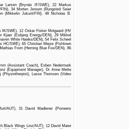
par Larsen (Brynäs IF/SWE), 22 Markus
FIN), 34 Morten Jensen (Rungsted Seier
n (Mikkelin Jukurit/FIN), 48 Nicholas B.
ra IK/SWE), 12 Oskar Fisker Molgaard (HV
r Kjaer (Esbjerg Energy/DEN), 29 Mikkel
haven White Hawks/DEN), 54 Felix Scheel
s HC/SWE), 65 Christian Wejse (Fishtown
 Mathias From (Herning Blue Fox/DEN), 86
himm (Assistant Coach), Esben Nedermark
Lenz (Equipment Manager), Dr. Anne Mette
oj (Physiotherpist), Lasse Thomsen (Video
furt/AUT), 31 David Madlener (Pioneers
ach Black Wings Linz/AUT), 12 David Maier