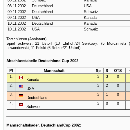
08.11.2002
Schweiz
Kanada
08.11.2002
Deutschland
USA
09.11.2002
Deutschland
Schweiz
09.11.2002
USA
Kanada
10.11.2002
Deutschland
Kanada
10.11.2002
USA
Schweiz
Torschützen (Assistant):
Spiel Schweiz: 21 Ustorf (10 Ehrhoff/24 Serikow), 75 Morczinietz 
Lewandowski, 11 Felski (6 Retzer/21 Ustorf)
Abschlusstabelle Deutschland Cup 2002
Pl
Mannschaft
Sp
S
OTS
1.
3
3
0
Kanada
2.
3
2
0
USA
3.
3
1
0
Deutschland
4.
3
0
0
Schweiz
Mannschaftskader, DeutschlandCup 2002: