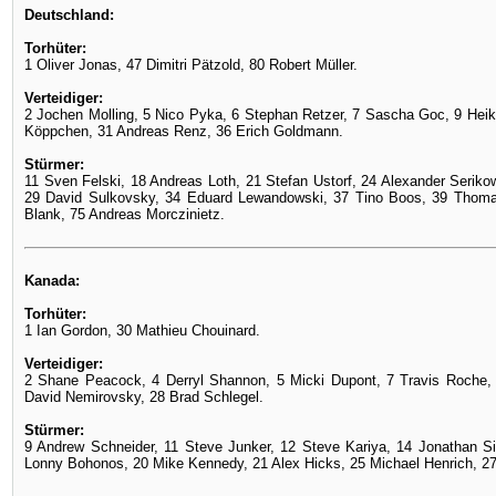
Deutschland:
Torhüter:
1 Oliver Jonas, 47 Dimitri Pätzold, 80 Robert Müller.
Verteidiger:
2 Jochen Molling, 5 Nico Pyka, 6 Stephan Retzer, 7 Sascha Goc, 9 Heiko
Köppchen, 31 Andreas Renz, 36 Erich Goldmann.
Stürmer:
11 Sven Felski, 18 Andreas Loth, 21 Stefan Ustorf, 24 Alexander Serikow,
29 David Sulkovsky, 34 Eduard Lewandowski, 37 Tino Boos, 39 Thomas 
Blank, 75 Andreas Morczinietz.
Kanada:
Torhüter:
1 Ian Gordon, 30 Mathieu Chouinard.
Verteidiger:
2 Shane Peacock, 4 Derryl Shannon, 5 Micki Dupont, 7 Travis Roche
David Nemirovsky, 28 Brad Schlegel.
Stürmer:
9 Andrew Schneider, 11 Steve Junker, 12 Steve Kariya, 14 Jonathan S
Lonny Bohonos, 20 Mike Kennedy, 21 Alex Hicks, 25 Michael Henrich, 2