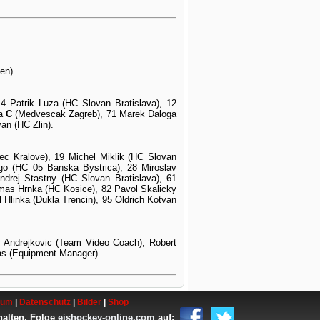
en).
4 Patrik Luza (HC Slovan Bratislava), 12
na
C
(Medvescak Zagreb), 71 Marek Daloga
an (HC Zlin).
c Kralove), 19 Michel Miklik (HC Slovan
go (HC 05 Banska Bystrica), 28 Miroslav
ndrej Stastny (HC Slovan Bratislava), 61
mas Hrnka (HC Kosice), 82 Pavol Skalicky
l Hlinka (Dukla Trencin), 95 Oldrich Kotvan
r Andrejkovic (Team Video Coach), Robert
ras (Equipment Manager).
sum
|
Datenschutz
|
Bilder
|
Shop
halten. Folge
eishockey-online.com
auf: