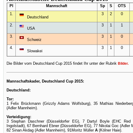
Pl
Mannschaft
Sp
S
OTS
1.
3
2
0
Deutschland
2.
3
1
1
USA
3.
3
1
0
Schweiz
4.
3
1
0
Slowakei
Die Bilder vom Deutschland Cup 2015 findet Ihr unter der Rubrik
Bilder
.
Mannschaftskader, Deutschland Cup 2015:
Deutschland:
Tor:
1 Felix Brückmann (Grizzly Adams Wolfsburg), 35 Mathias Niederber
(Adler Mannheim).
Verteidigung:
3 Stephan Daschner (Düsseldorfer EG), 7 Dartyl Boyle (EHC Red 
Ingolstadt), 67 Bernhard Ebner (Düsseldorfer EG), 77 Nikolai Goc (Adler 
82 Sinan Akdag (Adler Mannheim), 91Moritz Müller
A
(Kölner Haie).