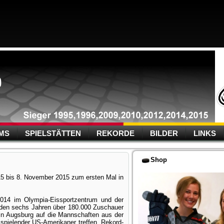
MS
SPIELSTÄTTEN
REKORDE
BILDER
LINKS
Shop
5 bis 8. November 2015 zum ersten Mal in
014 im Olympia-Eissportzentrum und der
 den sechs Jahren über 180.000 Zuschauer
n Augsburg auf die Mannschaften aus der
spielender US-Amerikaner treffen. Rekord-