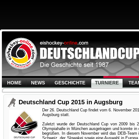
HOME
NEWS
GESCHICHTE
TURNIERE
TEA
Deutschland Cup 2015 in Augsburg
Der 26. Deutschland Cup findet vom 6. November 201
Augsburg statt.
Zuletzt wurde der Deutschland Cup von 2009 bis 2
Olympiahalle in München ausgetragen und konnte in
begrüßen. In diesem November wird das DEB-Team i
Schweiz, der Slowakei sowie eine Auswahl in Europa 