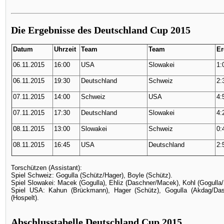
Die Ergebnisse des Deutschland Cup 2015
Datum
Uhrzeit
Team
Team
Er
06.11.2015
16:00
USA
Slowakei
1:
06.11.2015
19:30
Deutschland
Schweiz
2:
07.11.2015
14:00
Schweiz
USA
4:
07.11.2015
17:30
Deutschland
Slowakei
4:
08.11.2015
13:00
Slowakei
Schweiz
0:
08.11.2015
16:45
USA
Deutschland
2:
Torschützen (Assistant):
Spiel Schweiz: Gogulla (Schütz/Hager), Boyle (Schütz).
Spiel Slowakei: Macek (Gogulla), Ehliz (Daschner/Macek), Kohl (Gogulla
Spiel USA: Kahun (Brückmann), Hager (Schütz), Gogulla (Akdag/Dasc
(Hospelt).
Abschlusstabelle Deutschland Cup 2015