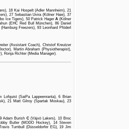
rs), 18 Kai Hospelt (Adler Mannheim), 21
rs), 27 Sebastian Uvira (Kölner Haie), 37
bo Ice Tigers), 50 Patrick Hager
A
(Kölner
Kahun (EHC Red Bull München), 86 Daniel
lf (Hamburg Freezers), 93 Leonhard Pföderl
iter (Assistant Coach), Christof Kreutzer
ctor), Martin Abraham (Physiotherapist),
), Ronja Richter (Media Manager).
 Lofquist (SaiPa Lappeenranta), 6 Brian
tsk), 21 Matt Gilroy (Spartak Moskau), 23
, 9 Adam Burish
C
(Väjxö Lakers), 10 Broc
 Bobby Butler (MODO Hockey), 14 Steven
ravis Turnbull (Düsseldorfer EG), 19 Jim