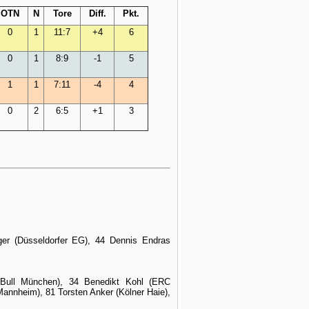
OTN
N
Tore
Diff.
Pkt.
0
1
11:7
+4
6
0
1
8:9
-1
5
1
1
7:11
-4
4
0
2
6:5
+1
3
ger (Düsseldorfer EG), 44 Dennis Endras
Bull München), 34 Benedikt Kohl (ERC
Mannheim), 81 Torsten Anker (Kölner Haie),