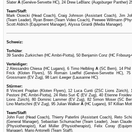
Slater
A
(Genéve-Servette HC), 24 Drew LeBlanc (Augsburger Panther) 25 
Team/Staff:
Mark Osiecki (Head Coach), Craig Johnson (Assistant Coach), Jim J
(Team Leader), Ryan Breen (Team Video Coach), Peewee Willmann (Physi
Scott Aldrich (Equipment Manager), Alyssa Girardi (Media Manager).
Schweiz:
Torhüter
:
39 Sandro Zurkirchen (HC Ambri-Piotta), 50 Benjamin Conz (HC Fribourg-
Verteidiger:
2 Alessandro Chiesa (HC Lugano), 6 Timo Helbling
A
(SC Bern), 14 Phil
Frick (Kloten Flyers), 55 Romain Loeffel (Genéve-Servette HC), 75
Grossmann (EV Zug), 98 Larri iLeeger (Lausanne HC).
Stürmer:
8 Vincent Praplan (Kloten Flyers), 12 Luca Cunti (ZSC Lions Zürich),
Pestoni (HC Ambri-Piotta), 24 Reto Suri
C
(EV Zug), 40 Etienne Froide
Lions Zürich), 80 Dominic Lammer (EV Zug), 82 Simon Moser (SC Bern
Lino Martschini (EV Zug), 95 Julian Walker
A
(HC Lugano), 97 Killian Mott
Team/Staff:
John Fust (Head Coach), Thierry Paterlini (Assistant Coach), Reto Sc
(General Manager), Sebastian Schumacher (Team Leader), Jean Claude
(Physiotherapist), Karl Müller (Physiotherapist), Felix Coray (Equi
Manager), Mario Antonelli (Team Staff).