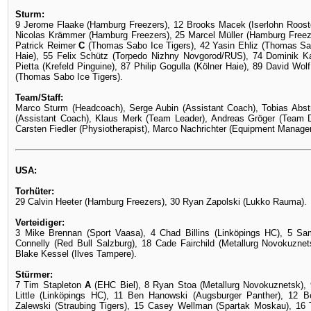
Sturm:
9 Jerome Flaake (Hamburg Freezers), 12 Brooks Macek (Iserlohn Rooste
Nicolas Krämmer (Hamburg Freezers), 25 Marcel Müller (Hamburg Freeze
Patrick Reimer
C
(Thomas Sabo Ice Tigers), 42 Yasin Ehliz (Thomas Sa
Haie), 55 Felix Schütz (Torpedo Nizhny Novgorod/RUS), 74 Dominik 
Pietta (Krefeld Pinguine), 87 Philip Gogulla (Kölner Haie), 89 David Wo
(Thomas Sabo Ice Tigers).
Team/Staff:
Marco Sturm (Headcoach), Serge Aubin (Assistant Coach), Tobias Abstre
(Assistant Coach), Klaus Merk (Team Leader), Andreas Gröger (Team Do
Carsten Fiedler (Physiotherapist), Marco Nachrichter (Equipment Manager
USA:
Torhüter:
29 Calvin Heeter (Hamburg Freezers), 30 Ryan Zapolski (Lukko Rauma).
Verteidiger:
3 Mike Brennan (Sport Vaasa), 4 Chad Billins (Linköpings HC), 5 Sam
Connelly (Red Bull Salzburg), 18 Cade Fairchild (Metallurg Novokuzne
Blake Kessel (Ilves Tampere).
Stürmer:
7 Tim Stapleton
A
(EHC Biel), 8 Ryan Stoa (Metallurg Novokuznetsk)
Little (Linköpings HC), 11 Ben Hanowski (Augsburger Panther), 12
Zalewski (Straubing Tigers), 15 Casey Wellman (Spartak Moskau), 16 T