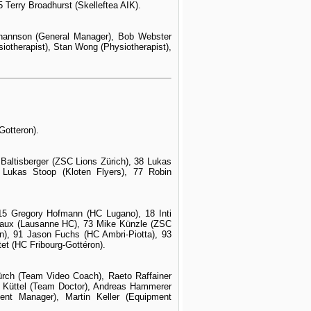
Terry Broadhurst (Skelleftea AIK).
ohannson (General Manager), Bob Webster
otherapist), Stan Wong (Physiotherapist),
Gotteron).
 Baltisberger (ZSC Lions Zürich), 38 Lukas
 Lukas Stoop (Kloten Flyers), 77 Robin
 15 Gregory Hofmann (HC Lugano), 18 Inti
vaux (Lausanne HC), 73 Mike Künzle (ZSC
), 91 Jason Fuchs (HC Ambri-Piotta), 93
et (HC Fribourg-Gottéron).
hürch (Team Video Coach), Raeto Raffainer
 Küttel (Team Doctor), Andreas Hammerer
pment Manager), Martin Keller (Equipment