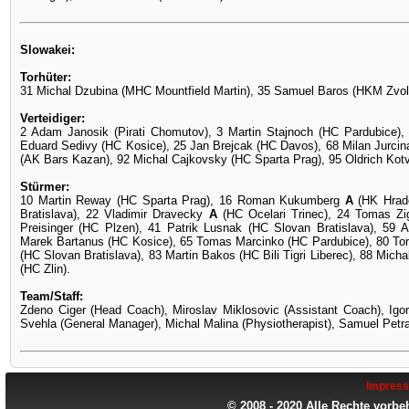
Slowakei:
Torhüter:
31 Michal Dzubina (MHC Mountfield Martin), 35 Samuel Baros (HKM Zvol
Verteidiger:
2 Adam Janosik (Pirati Chomutov), 3 Martin Stajnoch (HC Pardubice), 
Eduard Sedivy (HC Kosice), 25 Jan Brejcak (HC Davos), 68 Milan Jurci
(AK Bars Kazan), 92 Michal Cajkovsky (HC Sparta Prag), 95 Oldrich Kotv
Stürmer:
10 Martin Reway (HC Sparta Prag), 16 Roman Kukumberg
A
(HK Hrade
Bratislava), 22 Vladimir Dravecky
A
(HC Ocelari Trinec), 24 Tomas Zi
Preisinger (HC Plzen), 41 Patrik Lusnak (HC Slovan Bratislava), 59 A
Marek Bartanus (HC Kosice), 65 Tomas Marcinko (HC Pardubice), 80 To
(HC Slovan Bratislava), 83 Martin Bakos (HC Bili Tigri Liberec), 88 Micha
(HC Zlin).
Team/Staff:
Zdeno Ciger (Head Coach), Miroslav Miklosovic (Assistant Coach), Igo
Svehla (General Manager), Michal Malina (Physiotherapist), Samuel Pet
Impres
© 2008 - 2020 Alle Rechte vorbe