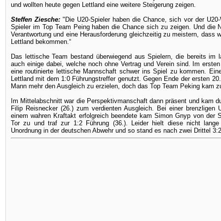
und wollten heute gegen Lettland eine weitere Steigerung zeigen.
Steffen Ziesche:
"Die U20-Spieler haben die Chance, sich vor der U20
Spieler im Top Team Peing haben die Chance sich zu zeigen. Und die N
Verantwortung und eine Herausforderung gleichzeitig zu meistern, dass w
Lettland bekommen.“
Das lettische Team bestand überwiegend aus Spielern, die bereits im
auch einige dabei, welche noch ohne Vertrag und Verein sind. Im ersten
eine routinierte lettische Mannschaft schwer ins Spiel zu kommen. Ei
Lettland mit dem 1:0 Führungstreffer genutzt. Gegen Ende der ersten 20
Mann mehr den Ausgleich zu erzielen, doch das Top Team Peking kam z
Im Mittelabschnitt war die Perspektivmanschaft dann präsent und kam d
Filip Reisnecker (26.) zum verdienten Ausgleich. Bei einer brenzligen
einem wahren Kraftakt erfolgreich beendete kam Simon Gnyp von der St
Tor zu und traf zur 1:2 Führung (36.). Leider hielt diese nicht lang
Unordnung in der deutschen Abwehr und so stand es nach zwei Drittel 3:2 