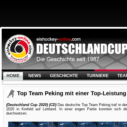
HOME
NEWS
GESCHICHTE
TURNIERE
TEA
Top Team Peking mit einer Top-Leistung
(Deutschland Cup 2020) (CD)
Das deutsche Top Team Peking traf in d
2020 in Krefeld auf Lettland. In einer engen Partie konnten sich die
durchsetzen.