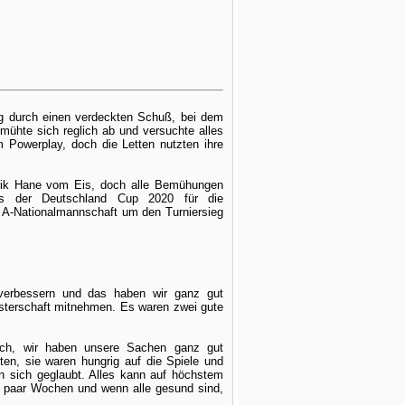
g durch einen verdeckten Schuß, bei dem
ühte sich reglich ab und versuchte alles
Powerplay, doch die Letten nutzten ihre
rik Hane vom Eis, doch alle Bemühungen
ss der Deutschland Cup 2020 für die
e A-Nationalmannschaft um den Turniersieg
verbessern und das haben wir ganz gut
sterschaft mitnehmen. Es waren zwei gute
ich, wir haben unsere Sachen ganz gut
en, sie waren hungrig auf die Spiele und
 sich geglaubt. Alles kann auf höchstem
n paar Wochen und wenn alle gesund sind,