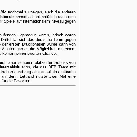
-WM nochmal zu zeigen, auch die anderen
ationalmannschaft hat natürlich auch eine
ir Spiele auf internationalem Niveau gegen
 laufenden Ligamodus waren, jedoch waren
 Drittel tat sich das deutsche Team gegen
ne der ersten Druckphasen wurde dann von
. Minuten gab es die Möglichkeit mit einem
u keiner nennenswerten Chance.
urch einen schönen platzierten Schuss von
 Unterzahlsituation, die das DEB Team mit
rafbank und zog alleine auf das lettische
e an, denn Lettland nutzte zwei Mal eine
für die Favoriten.