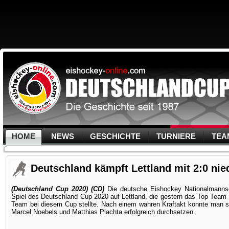
HOME
NEWS
GESCHICHTE
TURNIERE
TEA
Deutschland kämpft Lettland mit 2:0 nie
(Deutschland Cup 2020) (CD)
Die deutsche Eishockey Nationalmannsc
Spiel des Deutschland Cup 2020 auf Lettland, die gestern das Top Team P
Team bei diesem Cup stellte. Nach einem wahren Kraftakt konnte man s
Marcel Noebels und Matthias Plachta erfolgreich durchsetzen.