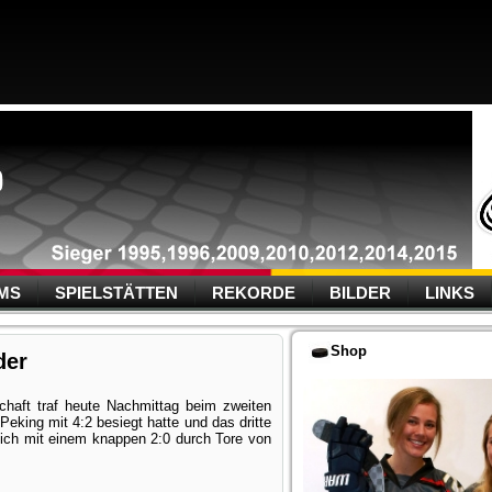
MS
SPIELSTÄTTEN
REKORDE
BILDER
LINKS
Shop
der
haft traf heute Nachmittag beim zweiten
eking mit 4:2 besiegt hatte und das dritte
ich mit einem knappen 2:0 durch Tore von