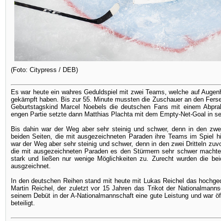
(Foto: Citypress / DEB)
Es war heute ein wahres Geduldspiel mit zwei Teams, welche auf Auge
gekämpft haben. Bis zur 55. Minute mussten die Zuschauer an den Ferse
Geburtstagskind Marcel Noebels die deutschen Fans mit einem Abpral
engen Partie setzte dann Matthias Plachta mit dem Empty-Net-Goal in se
Bis dahin war der Weg aber sehr steinig und schwer, denn in den zwei
beiden Seiten, die mit ausgezeichneten Paraden ihre Teams im Spiel hi
war der Weg aber sehr steinig und schwer, denn in den zwei Dritteln zuvo
die mit ausgezeichneten Paraden es den Stürmern sehr schwer machte
stark und ließen nur wenige Möglichkeiten zu. Zurecht wurden die bei
ausgzeichnet.
In den deutschen Reihen stand mit heute mit Lukas Reichel das hochge
Martin Reichel, der zuletzt vor 15 Jahren das Trikot der Nationalmannsc
seinem Debüt in der A-Nationalmannschaft eine gute Leistung und war 
beteiligt.