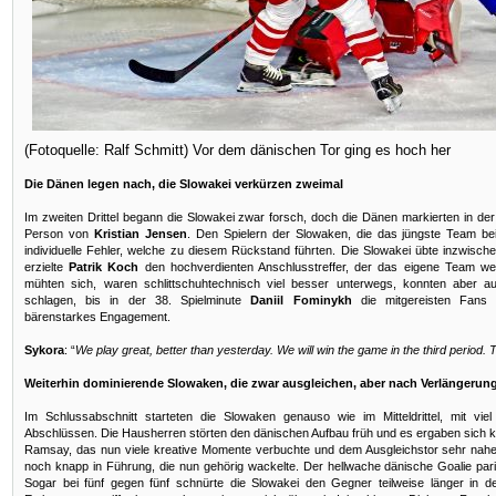
(Fotoquelle: Ralf Schmitt) Vor dem dänischen Tor ging es hoch her
Die Dänen legen nach, die Slowakei verkürzen zweimal
Im zweiten Drittel begann die Slowakei zwar forsch, doch die Dänen markierten in der 2
Person von
Kristian Jensen
. Den Spielern der Slowaken, die das jüngste Team bei d
individuelle Fehler, welche zu diesem Rückstand führten. Die Slowakei übte inzwische
erzielte
Patrik Koch
den hochverdienten Anschlusstreffer, der das eigene Team weit
mühten sich, waren schlittschuhtechnisch viel besser unterwegs, konnten aber au
schlagen, bis in der 38. Spielminute
Daniil Fominykh
die mitgereisten Fans v
bärenstarkes Engagement.
Sykora
: “
We play great, better than yesterday. We will win the game in the third period.
Weiterhin dominierende Slowaken, die zwar ausgleichen, aber nach Verlängerung
Im Schlussabschnitt starteten die Slowaken genauso wie im Mitteldrittel, mit 
Abschlüssen. Die Hausherren störten den dänischen Aufbau früh und es ergaben sich ko
Ramsay, das nun viele kreative Momente verbuchte und dem Ausgleichstor sehr nah
noch knapp in Führung, die nun gehörig wackelte. Der hellwache dänische Goalie par
Sogar bei fünf gegen fünf schnürte die Slowakei den Gegner teilweise länger in 