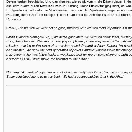
Defensivarbeit beschäftigt. Und dann kam es wie es oft kommt: die Dänen gingen in der 
aus dem Nichts durch
Mathias From
in Führung. Mehr Effektivität ging nicht, es war
Erfolgserlebnis beflügelte die Skandinavier, die in der 16. Spielminute sogar einen z
Poulsen
, der im Slot den richtigen Riecher hatte und die Scheibe ins Netz beförderte.
Rebounds.
From
: „
The first ten we were not so good, but then we executed that’s important. It is n
Satan
(General Manager/SVK): „
We had a good start, we were the better team, but they
using their chances. We have got many good players, some are playing in the national t
mistakes that led to this result after the first period. Regarding Adam Sykora, his dev
also talented. We seek the next generation of players and we want to make the change
may become the next future leaders, we always look for more young players to build up
a successful NHL draft shows the potential for the future.“
Ramsay
: “A couple of boys had a great idea, especially after the first five years of m
Satan convinced me to write this book. We had a successful first draft in the NHL.”