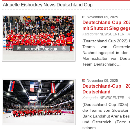
Aktuelle Eishockey News Deutschland Cup
November 09, 2025
Deutschland-Cup 20
mit Shutout Sieg geg
Kategorie:
NEWSCENTER
A
(Deutschland Cup 2022) 
Teams von Österrei
Nachmittagsspiel in der
Mannschaften von Deutsc
Team Deutschland…
November 09, 2025
Deutschland-Cup 20
Deutschland
Kategorie:
NEWSCENTER
A
(Deutschland Cup 2025) 
die Teams von Slowakei 
Bank Landshut Arena best
und Österreich. (Foto: 
seinem…