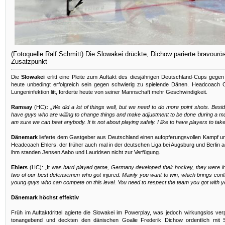
(Fotoquelle Ralf Schmitt) Die Slowakei drückte, Dichow parierte bravou
Zusatzpunkt
Die
Slowakei
erlitt eine Pleite zum Auftakt des diesjährigen Deutschland-Cups gege
heute unbedingt erfolgreich sein gegen schwierig zu spielende Dänen. Headcoach C
Lungeninfektion litt, forderte heute von seiner Mannschaft mehr Geschwindigkeit.
Ramsay
(HC)
:
„
We did a lot of things well, but we need to do more point shots. Bes
have guys who are willing to change things and make adjustment to be done during a matc
am sure we can beat anybody. It is not about playing safely. I like to have players to ta
Dänemark
lieferte dem Gastgeber aus Deutschland einen aufopferungsvollen Kampf un
Headcoach Ehlers, der früher auch mal in der deutschen Liga bei Augsburg und Berlin ag
ihm standen Jensen Aabo und Lauridsen nicht zur Verfügung.
Ehlers
(HC): „It was
hard played game, Germany developed their hockey, they were in
two of our best defensemen who got injured. Mainly you want to win, which brings con
young guys who can compete on this level. You need to respect the team you got with y
Dänemark höchst effektiv
Früh im Auftaktdrittel agierte die Slowakei im Powerplay, was jedoch wirkungslos ve
tonangebend und deckten den dänischen Goalie Frederik Dichow ordentlich mit