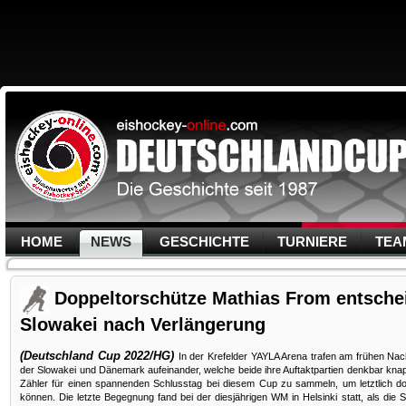
HOME
NEWS
GESCHICHTE
TURNIERE
TEA
Doppeltorschütze Mathias From entschei
Slowakei nach Verlängerung
(Deutschland Cup 2022/HG)
In der Krefelder YAYLA Arena trafen am frühen N
der Slowakei und Dänemark aufeinander, welche beide ihre Auftaktpartien denkbar knap
Zähler für einen spannenden Schlusstag bei diesem Cup zu sammeln, um letztlich d
können. Die letzte Begegnung fand bei der diesjährigen WM in Helsinki statt, als die