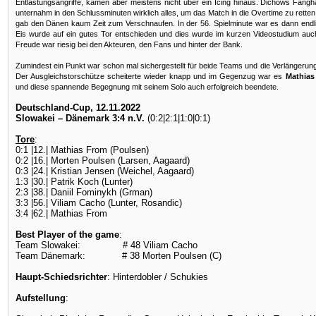
Entlastungsangriffe, kamen aber meistens nicht über ein Icing hinaus. Dichows Fan
unternahm in den Schlussminuten wirklich alles, um das Match in die Overtime zu retten
gab den Dänen kaum Zeit zum Verschnaufen. In der 56. Spielminute war es dann endli
Eis wurde auf ein gutes Tor entschieden und dies wurde im kurzen Videostudium auc
Freude war riesig bei den Akteuren, den Fans und hinter der Bank.
Zumindest ein Punkt war schon mal sichergestellt für beide Teams und die Verlängerung 
Der Ausgleichstorschütze scheiterte wieder knapp und im Gegenzug war es
Mathias
und diese spannende Begegnung mit seinem Solo auch erfolgreich beendete.
Deutschland-Cup, 12.11.2022
Slowakei – Dänemark 3:4 n.V.
(0:2|2:1|1:0|0:1)
Tore
:
0:1 |12.| Mathias From (Poulsen)
0:2 |16.| Morten Poulsen (Larsen, Aagaard)
0:3 |24.| Kristian Jensen (Weichel, Aagaard)
1:3 |30.| Patrik Koch (Lunter)
2:3 |38.| Daniil Fominykh (Grman)
3:3 |56.| Viliam Cacho (Lunter, Rosandic)
3:4 |62.| Mathias From
Best Player of the game
:
Team Slowakei: # 48 Viliam Cacho
Team Dänemark: # 38 Morten Poulsen (C)
Haupt-Schiedsrichter
: Hinterdobler / Schukies
Aufstellung
: