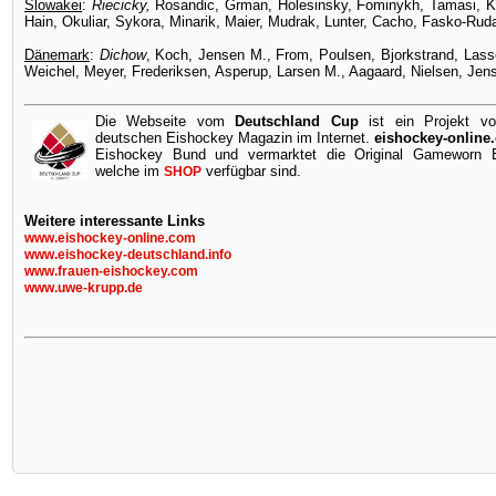
Slowakei
:
Riecicky,
Rosandic, Grman, Holesinsky, Fominykh, Tamasi, K
Hain, Okuliar, Sykora, Minarik, Maier, Mudrak, Lunter, Cacho, Fasko-Rud
Dänemark
:
Dichow
, Koch, Jensen M., From, Poulsen, Bjorkstrand, Lasse
Weichel, Meyer, Frederiksen, Asperup, Larsen M., Aagaard, Nielsen, Jen
Die Webseite vom
Deutschland Cup
ist ein Projekt v
deutschen Eishockey Magazin im Internet.
eishockey-online
Eishockey Bund und vermarktet die Original Gameworn Ei
welche im
verfügbar sind.
SHOP
Weitere interessante Links
www.eishockey-online.com
www.eishockey-deutschland.info
www.frauen-eishockey.com
www.uwe-krupp.de