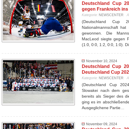
Deutschland Cup 20
gegen Frankreich ins
Kategorie:
NEWSCENTER
A
(Deutschland Cup 
Nationalmannschaft hat 
gewonnen. Die Mannsc
MacLeod siegte gegen Fr
(1:0, 0:0, 1:2, 0:0, 1:0). 
November 10, 2024
Deutschland Cup 20
Deutschland Cup 20
Kategorie:
NEWSCENTER
A
(Deutschland Cup 20
Slowakei nach dem ges
bereits als Sieger des d
ging es im abschließend
Ausgeglichene Partie…
November 09, 2024