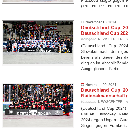
MacLeod siegte gegen Fr
(1:0, 0:0, 1:2, 0:0, 1:0). 
November 10, 2024
Deutschland Cup 20
Deutschland Cup 20
Kategorie:
NEWSCENTER
A
(Deutschland Cup 20
Slowakei nach dem ges
bereits als Sieger des d
ging es im abschließend
Ausgeglichene Partie…
November 09, 2024
Deutschland Cup 20
Nationalmannschaft 
Kategorie:
NEWSCENTER
A
(Deutschland Cup 2024) 
Frauen Eishockey Nati
2024 gegen Ungarn. Gutes
Siegen gegen Frankreich