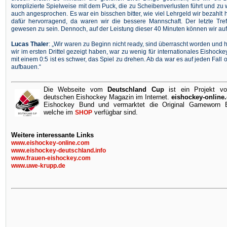
komplizierte Spielweise mit dem Puck, die zu Scheibenverlusten führt und zu
auch angesprochen. Es war ein bisschen bitter, wie viel Lehrgeld wir bezahlt 
dafür hervorragend, da waren wir die bessere Mannschaft. Der letzte Tref
gewesen zu sein. Dennoch, auf der Leistung dieser 40 Minuten können wir au
Lucas Thaler
: „Wir waren zu Beginn nicht ready, sind überrascht worden und
wir im ersten Drittel gezeigt haben, war zu wenig für internationales Eishockey
mit einem 0:5 ist es schwer, das Spiel zu drehen. Ab da war es auf jeden Fall
aufbauen.“
Die Webseite vom
Deutschland Cup
ist ein Projekt v
deutschen Eishockey Magazin im Internet.
eishockey-online
Eishockey Bund und vermarktet die Original Gameworn Ei
welche im
verfügbar sind.
SHOP
Weitere interessante Links
www.eishockey-online.com
www.eishockey-deutschland.info
www.frauen-eishockey.com
www.uwe-krupp.de