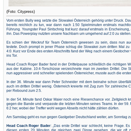
(Foto: Citypress)
Vom ersten Bully weg setzte die Slowakei Österreich gehörig unter Druck. Dav
bereits reichlich zu tun, war dann nach 1:50 Spielminuten erstmals machtl
Führung. Youngster Paul Sintschnig trat kurz darauf erstmals in Erscheinung,
ihn. Das Powerplay nutzten unsere Nachbarn um umgehend auf 2:0 zu stellen
Es schien der Weckruf für Team Österreich gewesen zu sein, dass nun a
testete. Doch prompt in jener Phase schlug die Slowakei zum dritten Mal zu 
4:0. Kurz vor Ende des ersten Abschnitts fand der Weg nach einem Gestoche
ins Tor.
Head Coach Roger Bader fand in der Drittelpause schließlich die richtigen
aus der Kabine. 10:4-Torschüsse verzeichnete man im zweiten Drittel. Die Sl
nun aggressiver und schneller spielenden Österreicher, musste auch die erste
In der 36. Minute war dann Peter Schneider mit dem beinahe schon überfälli
auch im dritten Drittel wenig. Österreich kreierte mit Zug zum Tor zahlreich
per Rebound zum 2:5.
In der 54. Minute fand Oskar Maier noch eine Riesenchance vor. Zeitgleich kr
gegen die Bande und verpasste die letzten Minuten seines Teams. In der 59. 
6:2 her, wobei der Treffer wohl wegen Abseits nicht hätte zählen dürfen.
Am Samstag geht es nun gegen Gastgeber Deutschland weiter, am Sonntag zum 
Head Coach Roger Bader
: „Das erste Drittel war schlecht, keine Frage. Es
diesen ersten 20 Minuten die gleichen zwei Dinge gesehen, die wir oft