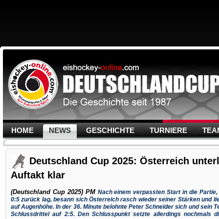
HOME
NEWS
GESCHICHTE
TURNIERE
TEA
Deutschland Cup 2025: Österreich unter
Auftakt klar
(Deutschland Cup 2025) PM
Nach einem verpassten Start in die Partie,
0:5 zurück lag, besann sich Österreich rasch wieder seiner Stärken und l
auf Augenhöhe. In der 36. Minute belohnte Peter Schneider sich und sein 
Schlussdrittel auf 2:5. Den Schlusspunkt setzte allerdings nochmals di