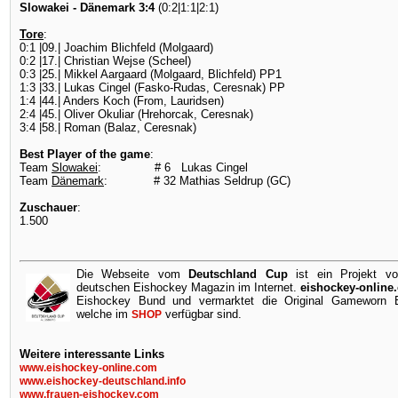
Slowakei - Dänemark 3:4
(0:2|1:1|2:1)
Tore
:
0:1 |09.| Joachim Blichfeld (Molgaard)
0:2 |17.| Christian Wejse (Scheel)
0:3 |25.| Mikkel Aargaard (Molgaard, Blichfeld) PP1
1:3 |33.| Lukas Cingel (Fasko-Rudas, Ceresnak) PP
1:4 |44.| Anders Koch (From, Lauridsen)
2:4 |45.| Oliver Okuliar (Hrehorcak, Ceresnak)
3:4 |58.| Roman (Balaz, Ceresnak)
Best Player of the game
:
Team
Slowakei
: # 6 Lukas Cingel
Team
Dänemark
: # 32 Mathias Seldrup (GC)
Zuschauer
:
1.500
Die Webseite vom
Deutschland Cup
ist ein Projekt v
deutschen Eishockey Magazin im Internet.
eishockey-online
Eishockey Bund und vermarktet die Original Gameworn Ei
welche im
verfügbar sind.
SHOP
Weitere interessante Links
www.eishockey-online.com
www.eishockey-deutschland.info
www.frauen-eishockey.com