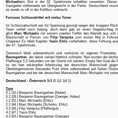
Michaelis
im Slot in der 32. Spielminute unhaltbar verwerten. Dieser T
Gastgeber mittlerweile ein Übergewicht in der Partie. Deutschland muss
es wurde zu oft in der Kühlbox verbracht.
Furioses Schlussdrittel mit vielen Toren
Im Schlussabschnitt war für Spannung gesorgt wegen des knappen Rück
Team verlief noch holprig, doch dann gab es einen Doppelschlag fü
glich
Marc Michaelis
mit seinem zweiten Treffer des Abends aus und n
Mannschaft in Person von
Filip
Varejcka
zum ersten Mal in Führung.
Chapeau! Es blieb Kapitän
Yasin Ehliz
vorbehalten, diese Führung aus
der 47. Spielminute.
Österreich blieb unbeeindruckt und verkürzte im eigenen Powerplay
Baumgartner
, der damit seinen Hattrick schnürte. Nun wurden die letzt
Pfaffengut 3,3 Sekunden vor der Sirene mit seinem Empty Net Goal die Pa
es ein hart erkämpfter Arbeitssieg der deutschen Mannschaft gegen l
Oberbürgermeister Alexander Putz ehrte selbstredend auf Seiten Öster
Baumgartner und bei der deutschen Mannschaft Marc Michaelis mit sei
Deutschland - Österreich 5:3
(0:1|1:1|4:1)
Tore
:
0:1 |10.| Benjamin Baumgartner (Huber)
0:2 |28.| Benjamin Baumgartner (Zwerger, Huber)
1:2 |32.| Marc Michaelis (Ehliz)
2:2 |44.| Marc Michaelis (Schinko, Ehliz)
3:2 |45.| Filip Varejcka (Pfaffengut)
4:2 |47.| Yasin Ehliz
4:3 |53.| Benjamin Baumgartner (Zwerger)