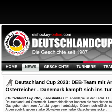
HOME
NEWS
GESCHICHTE
TURNIERE
TEA
Deutschland Cup 2023: DEB-Team mit Ar
Österreicher - Dänemark kämpft sich ins Tur
(Deutschland Cup 2023) Landshut/HG
Im Abendspiel in der FANATEC 
Deutschland und Österreich. Unterschiedlicher konnten die Vorzeichen f
Gastgeber sich zum Auftakt gegen hartnäckige Dänen schließlich so
Alpenrepublik gegen starke Slowaken eine herbe Klatsche einstecken.