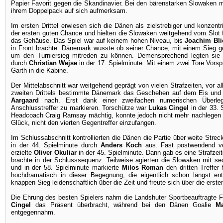
Papier Favorit gegen die Skandinavier. Bei den bärenstarken Slowaken m
ihrem Doppelpack auf sich aufmerksam.
Im ersten Drittel erwiesen sich die Dänen als zielstrebiger und konzentr
der ersten guten Chance und hielten die Slowaken weitgehend vom Slot 
das Gehäuse. Das Spiel war auf keinem hohen Niveau, bis
Joachim
Bli
in Front brachte. Dänemark wusste ob seiner Chance, mit einem Sieg g
um den Turniersieg mitreden zu können. Demensprechend legten sie 
durch
Christian Wejse
in der 17. Spielminute. Mit einem zwei Tore Vor
Garth in die Kabine.
Der Mittelabschnitt war weitgehend geprägt von vielen Strafzeiten, vor
zweiten Drittels bestimmte Dänemark das Geschehen auf dem Eis und l
Aargaard
nach. Erst dank einer zweifachen numerischen Überleg
Anschlusstreffer zu markieren. Torschütze war
Lukas Cingel
in der 33.
Headcoach Craig Ramsay mächtig, konnte jedoch nicht mehr nachlegen un
Glück, nicht den vierten Gegentreffer einzufangen.
Im Schlussabschnitt kontrollierten die Dänen die Partie über weite Strec
in der 44. Spielminute durch
Anders Koch
aus. Fast postwendend ver
erzielte
Oliver Okuliar
in der 45. Spielminute. Dann gab es eine Strafzei
brachte in der Schlusssequenz. Teilweise agierten die Slowaken mit se
und in der 58. Spielminute markierte
Milos Roman
den dritten Treffer
hochdramatisch in dieser Begegnung, die eigentlich schon längst e
knappen Sieg leidenschaftlich über die Zeit und freute sich über die erste
Die Ehrung des besten Spielers nahm die Landshuter Sportbeauftragte F
Cingel
das Präsent überbracht, während bei den Dänen Goalie
Ma
entgegennahm.