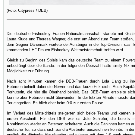
(Foto: Citypress / DEB)
Die deutsche Eishockey Frauen-Nationalmannschaft startete mit Goalie
Laura Kluge und Theresa Wagner, die erst am Abend zum Team stoßen, a
dem Gegner Dänemark wartete der Aufsteiger in die Top-Division, das 
kommenden IIHF Frauen Eishockey-Weltmeisterschaft treffen wird.
Gleich zu Beginn des Spiels kam das deutsche Team zu einem Powerpl
unbedrängt über die Bande. In der folgenden Überzahl hatte Emily Nix 
Möglichkeit zur Führung.
Nach acht Minuten kamen die DEB-Frauen durch Lola Liang zu ihr
Petersen behielt dabei die Nerven und das kurze Eck dicht. Auch Kapitän
Torhüterin, die hier die Oberhand behielt. Das DEB-Team erspielte sic
konnte aber Petersen nicht überwinden. In der letzten Minute musste d
Tor eingreifen. Es blieb aber beim 0:0 zur ersten Pause.
Im Verlauf des Mitteldrittels steigerten sich beide Teams und kamen 
ersten Abschnitt. Für den DEB war es Jule Schiefer, die bereits 
Kombination wieder an Petersen scheiterte. Auch die Däninnen kamen auf
deutsche Tor, so dass sich Sandra Abstreiter auszeichnen konnte. In der
endlich die dänische Abwehrreihe und schoss mit dem 1:0 nach einem Z