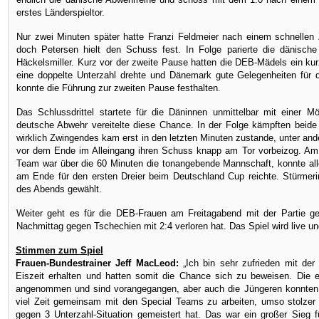
erstes Länderspieltor.
Nur zwei Minuten später hatte Franzi Feldmeier nach einem schnellen
doch Petersen hielt den Schuss fest. In Folge parierte die dänisch
Häckelsmiller. Kurz vor der zweite Pause hatten die DEB-Mädels ein kur
eine doppelte Unterzahl drehte und Dänemark gute Gelegenheiten für d
konnte die Führung zur zweiten Pause festhalten.
Das Schlussdrittel startete für die Däninnen unmittelbar mit einer M
deutsche Abwehr vereitelte diese Chance. In der Folge kämpften beid
wirklich Zwingendes kam erst in den letzten Minuten zustande, unter an
vor dem Ende im Alleingang ihren Schuss knapp am Tor vorbeizog. Am
Team war über die 60 Minuten die tonangebende Mannschaft, konnte alle
am Ende für den ersten Dreier beim Deutschland Cup reichte. Stürmeri
des Abends gewählt.
Weiter geht es für die DEB-Frauen am Freitagabend mit der Partie g
Nachmittag gegen Tschechien mit 2:4 verloren hat. Das Spiel wird live u
Stimmen zum Spiel
Frauen-Bundestrainer Jeff MacLeod:
„Ich bin sehr zufrieden mit der
Eiszeit erhalten und hatten somit die Chance sich zu beweisen. Die e
angenommen und sind vorangegangen, aber auch die Jüngeren konnten g
viel Zeit gemeinsam mit den Special Teams zu arbeiten, umso stolzer 
gegen 3 Unterzahl-Situation gemeistert hat. Das war ein großer Sieg