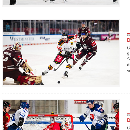
D
(
g
S
d
v
D
(