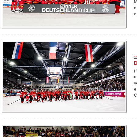
M
o
e
D
(
u
v
e
C