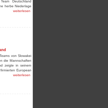
) Team Deutschland
ine herbe Niederlage
weiterlesen
land
 Teams von Slowakei
ten die Mannschaften
nd zeigte in seinem
 firmierten European
weiterlesen