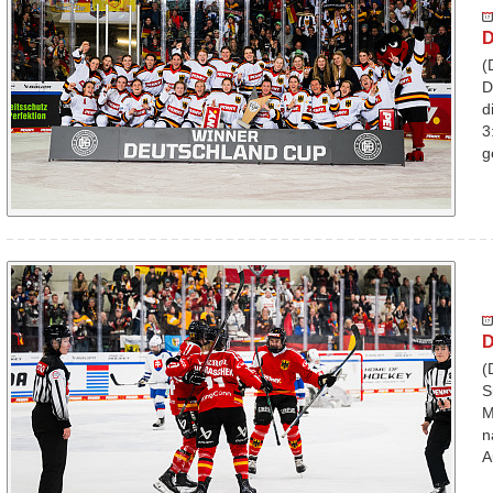
D
(
D
d
3
g
D
(
S
M
n
A