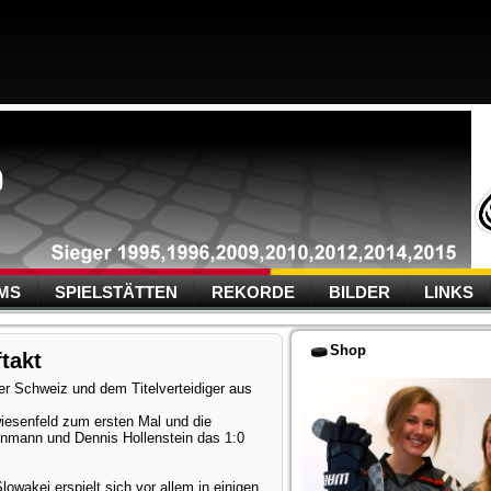
MS
SPIELSTÄTTEN
REKORDE
BILDER
LINKS
Shop
takt
r Schweiz und dem Titelverteidiger aus
iesenfeld zum ersten Mal und die
enmann und Dennis Hollenstein das 1:0
wakei erspielt sich vor allem in einigen