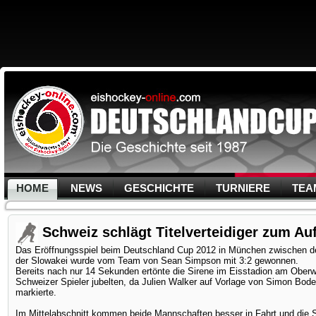
HOME
NEWS
GESCHICHTE
TURNIERE
TEA
Schweiz schlägt Titelverteidiger zum Auf
Das Eröffnungsspiel beim Deutschland Cup 2012 in München zwischen de
der Slowakei wurde vom Team von Sean Simpson mit 3:2 gewonnen.
Bereits nach nur 14 Sekunden ertönte die Sirene im Eisstadion am Oberw
Schweizer Spieler jubelten, da Julien Walker auf Vorlage von Simon Bod
markierte.
Im Mittelabschnitt kommen beide Mannschaften besser in Fahrt und die Slo