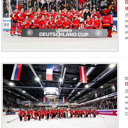
D
g
(
u
M
o
e
D
(
u
v
e
C