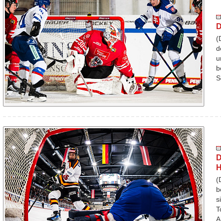
D
(
d
u
b
S
D
H
(
b
s
T
A