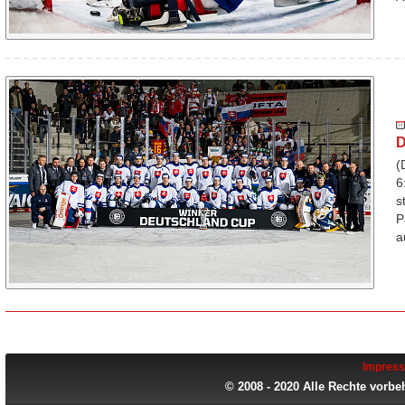
D
(
6
s
P
a
Impres
© 2008 - 2020 Alle Rechte vorbe