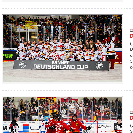
D
(
D
d
3
g
D
(
S