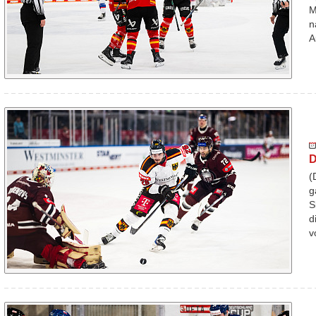
M
n
A
D
(
g
S
d
v