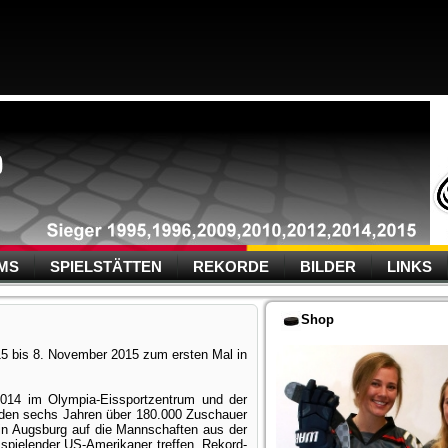
MS
SPIELSTÄTTEN
REKORDE
BILDER
LINKS
Shop
5 bis 8. November 2015 zum ersten Mal in
014 im Olympia-Eissportzentrum und der
 den sechs Jahren über 180.000 Zuschauer
n Augsburg auf die Mannschaften aus der
spielender US-Amerikaner treffen. Rekord-