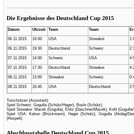
Die Ergebnisse des Deutschland Cup 2015
Datum
Uhrzeit
Team
Team
Er
06.11.2015
16:00
USA
Slowakei
1:
06.11.2015
19:30
Deutschland
Schweiz
2:
07.11.2015
14:00
Schweiz
USA
4:
07.11.2015
17:30
Deutschland
Slowakei
4:
08.11.2015
13:00
Slowakei
Schweiz
0:
08.11.2015
16:45
USA
Deutschland
2:
Torschützen (Assistant):
Spiel Schweiz: Gogulla (Schütz/Hager), Boyle (Schütz).
Spiel Slowakei: Macek (Gogulla), Ehliz (Daschner/Macek), Kohl (Gogulla
Spiel USA: Kahun (Brückmann), Hager (Schütz), Gogulla (Akdag/Dasc
(Hospelt).
Abschlusstabelle Deutschland Cup 2015