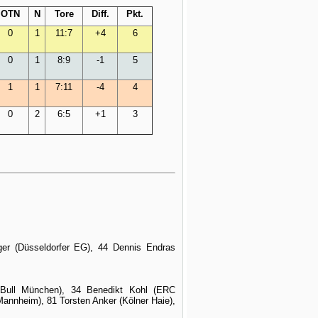
OTN
N
Tore
Diff.
Pkt.
0
1
11:7
+4
6
0
1
8:9
-1
5
1
1
7:11
-4
4
0
2
6:5
+1
3
ger (Düsseldorfer EG), 44 Dennis Endras
Bull München), 34 Benedikt Kohl (ERC
Mannheim), 81 Torsten Anker (Kölner Haie),