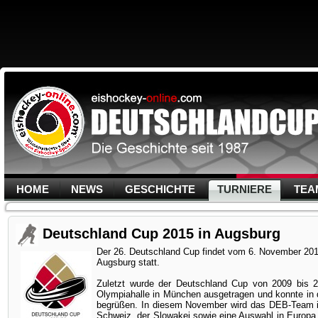
HOME
NEWS
GESCHICHTE
TURNIERE
TEA
Deutschland Cup 2015 in Augsburg
Der 26. Deutschland Cup findet vom 6. November 201
Augsburg statt.
Zuletzt wurde der Deutschland Cup von 2009 bis 2
Olympiahalle in München ausgetragen und konnte in
begrüßen. In diesem November wird das DEB-Team i
Schweiz, der Slowakei sowie eine Auswahl in Europa 