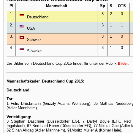
Pl
Mannschaft
Sp
S
OTS
1.
3
2
0
Deutschland
2.
3
1
1
USA
3.
3
1
0
Schweiz
4.
3
1
0
Slowakei
Die Bilder vom Deutschland Cup 2015 findet Ihr unter der Rubrik
Bilder
.
Mannschaftskader, Deutschland Cup 2015:
Deutschland:
Tor:
1 Felix Brückmann (Grizzly Adams Wolfsburg), 35 Mathias Niederber
(Adler Mannheim).
Verteidigung:
3 Stephan Daschner (Düsseldorfer EG), 7 Dartyl Boyle (EHC Red 
Ingolstadt), 67 Bernhard Ebner (Düsseldorfer EG), 77 Nikolai Goc (Adler 
82 Sinan Akdag (Adler Mannheim), 91Moritz Müller
A
(Kölner Haie).