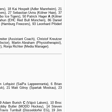
rs), 18 Kai Hospelt (Adler Mannheim), 21
rs), 27 Sebastian Uvira (Kölner Haie), 37
bo Ice Tigers), 50 Patrick Hager
A
(Kölner
Kahun (EHC Red Bull München), 86 Daniel
lf (Hamburg Freezers), 93 Leonhard Pföderl
iter (Assistant Coach), Christof Kreutzer
ctor), Martin Abraham (Physiotherapist),
), Ronja Richter (Media Manager).
 Lofquist (SaiPa Lappeenranta), 6 Brian
tsk), 21 Matt Gilroy (Spartak Moskau), 23
, 9 Adam Burish
C
(Väjxö Lakers), 10 Broc
 Bobby Butler (MODO Hockey), 14 Steven
ravis Turnbull (Düsseldorfer EG), 19 Jim