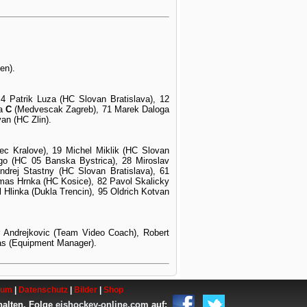
en).
4 Patrik Luza (HC Slovan Bratislava), 12
na
C
(Medvescak Zagreb), 71 Marek Daloga
an (HC Zlin).
c Kralove), 19 Michel Miklik (HC Slovan
go (HC 05 Banska Bystrica), 28 Miroslav
ndrej Stastny (HC Slovan Bratislava), 61
mas Hrnka (HC Kosice), 82 Pavol Skalicky
l Hlinka (Dukla Trencin), 95 Oldrich Kotvan
r Andrejkovic (Team Video Coach), Robert
ras (Equipment Manager).
sum
|
Datenschutz
|
Bilder
|
Shop
halten. Folge
eishockey-online.com
auf: