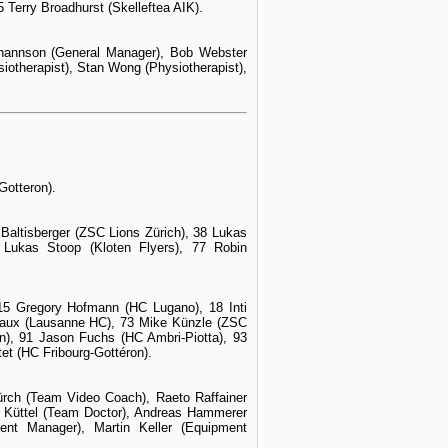
Terry Broadhurst (Skelleftea AIK).
ohannson (General Manager), Bob Webster
otherapist), Stan Wong (Physiotherapist),
Gotteron).
 Baltisberger (ZSC Lions Zürich), 38 Lukas
 Lukas Stoop (Kloten Flyers), 77 Robin
 15 Gregory Hofmann (HC Lugano), 18 Inti
vaux (Lausanne HC), 73 Mike Künzle (ZSC
), 91 Jason Fuchs (HC Ambri-Piotta), 93
et (HC Fribourg-Gottéron).
hürch (Team Video Coach), Raeto Raffainer
 Küttel (Team Doctor), Andreas Hammerer
pment Manager), Martin Keller (Equipment