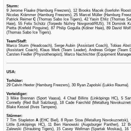
Sturm:
9 Jerome Flaake (Hamburg Freezers), 12 Brooks Macek (Iserlohn Rooste
Nicolas Krämmer (Hamburg Freezers), 25 Marcel Müller (Hamburg Freeze
Patrick Reimer
C
(Thomas Sabo Ice Tigers), 42 Yasin Ehliz (Thomas Sa
Haie), 55 Felix Schütz (Torpedo Nizhny Novgorod/RUS), 74 Dominik 
Pietta (Krefeld Pinguine), 87 Philip Gogulla (Kölner Haie), 89 David Wo
(Thomas Sabo Ice Tigers).
Team/Staff:
Marco Sturm (Headcoach), Serge Aubin (Assistant Coach), Tobias Abstre
(Assistant Coach), Klaus Merk (Team Leader), Andreas Gröger (Team Do
Carsten Fiedler (Physiotherapist), Marco Nachrichter (Equipment Manager
USA:
Torhüter:
29 Calvin Heeter (Hamburg Freezers), 30 Ryan Zapolski (Lukko Rauma).
Verteidiger:
3 Mike Brennan (Sport Vaasa), 4 Chad Billins (Linköpings HC), 5 Sam
Connelly (Red Bull Salzburg), 18 Cade Fairchild (Metallurg Novokuzne
Blake Kessel (Ilves Tampere).
Stürmer:
7 Tim Stapleton
A
(EHC Biel), 8 Ryan Stoa (Metallurg Novokuznetsk)
Little (Linköpings HC), 11 Ben Hanowski (Augsburger Panther), 12
Zalewski (Straubing Tigers), 15 Casey Wellman (Spartak Moskau), 16 T