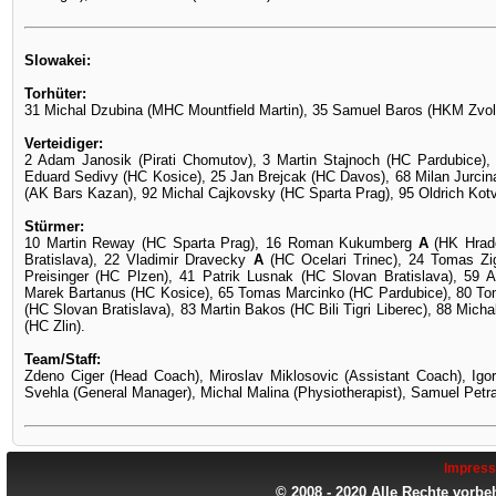
Slowakei:
Torhüter:
31 Michal Dzubina (MHC Mountfield Martin), 35 Samuel Baros (HKM Zvol
Verteidiger:
2 Adam Janosik (Pirati Chomutov), 3 Martin Stajnoch (HC Pardubice), 
Eduard Sedivy (HC Kosice), 25 Jan Brejcak (HC Davos), 68 Milan Jurci
(AK Bars Kazan), 92 Michal Cajkovsky (HC Sparta Prag), 95 Oldrich Kotv
Stürmer:
10 Martin Reway (HC Sparta Prag), 16 Roman Kukumberg
A
(HK Hrade
Bratislava), 22 Vladimir Dravecky
A
(HC Ocelari Trinec), 24 Tomas Zi
Preisinger (HC Plzen), 41 Patrik Lusnak (HC Slovan Bratislava), 59 A
Marek Bartanus (HC Kosice), 65 Tomas Marcinko (HC Pardubice), 80 To
(HC Slovan Bratislava), 83 Martin Bakos (HC Bili Tigri Liberec), 88 Micha
(HC Zlin).
Team/Staff:
Zdeno Ciger (Head Coach), Miroslav Miklosovic (Assistant Coach), Igo
Svehla (General Manager), Michal Malina (Physiotherapist), Samuel Pet
Impres
© 2008 - 2020 Alle Rechte vorbe