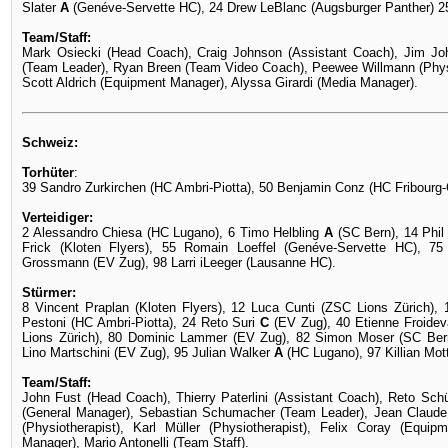
Slater
A
(Genéve-Servette HC), 24 Drew LeBlanc (Augsburger Panther) 25 
Team/Staff:
Mark Osiecki (Head Coach), Craig Johnson (Assistant Coach), Jim J
(Team Leader), Ryan Breen (Team Video Coach), Peewee Willmann (Physi
Scott Aldrich (Equipment Manager), Alyssa Girardi (Media Manager).
Schweiz:
Torhüter
:
39 Sandro Zurkirchen (HC Ambri-Piotta), 50 Benjamin Conz (HC Fribourg-
Verteidiger:
2 Alessandro Chiesa (HC Lugano), 6 Timo Helbling
A
(SC Bern), 14 Phil
Frick (Kloten Flyers), 55 Romain Loeffel (Genéve-Servette HC), 75
Grossmann (EV Zug), 98 Larri iLeeger (Lausanne HC).
Stürmer:
8 Vincent Praplan (Kloten Flyers), 12 Luca Cunti (ZSC Lions Zürich),
Pestoni (HC Ambri-Piotta), 24 Reto Suri
C
(EV Zug), 40 Etienne Froide
Lions Zürich), 80 Dominic Lammer (EV Zug), 82 Simon Moser (SC Bern
Lino Martschini (EV Zug), 95 Julian Walker
A
(HC Lugano), 97 Killian Mott
Team/Staff:
John Fust (Head Coach), Thierry Paterlini (Assistant Coach), Reto Sc
(General Manager), Sebastian Schumacher (Team Leader), Jean Claude
(Physiotherapist), Karl Müller (Physiotherapist), Felix Coray (Equi
Manager), Mario Antonelli (Team Staff).