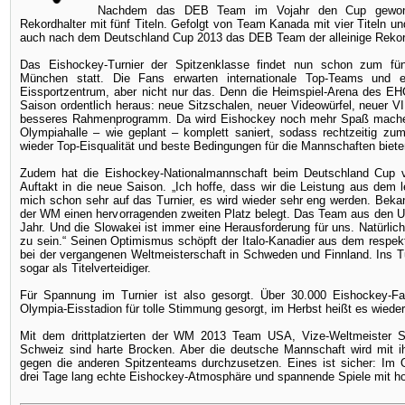
Nachdem das DEB Team im Vojahr den Cup gewonnen
Rekordhalter mit fünf Titeln. Gefolgt von Team Kanada mit vier Titeln und
auch nach dem Deutschland Cup 2013 das DEB Team der alleinige Rekord
Das Eishockey-Turnier der Spitzenklasse findet nun schon zum fün
München statt. Die Fans erwarten internationale Top-Teams und 
Eissportzentrum, aber nicht nur das. Denn die Heimspiel-Arena des E
Saison ordentlich heraus: neue Sitzschalen, neuer Videowürfel, neuer V
besseres Rahmenprogramm. Da wird Eishockey noch mehr Spaß machen!
Olympiahalle – wie geplant – komplett saniert, sodass rechtzeitig z
wieder Top-Eisqualität und beste Bedingungen für die Mannschaften biete
Zudem hat die Eishockey-Nationalmannschaft beim Deutschland Cup 
Auftakt in die neue Saison. „Ich hoffe, dass wir die Leistung aus dem 
mich schon sehr auf das Turnier, es wird wieder sehr eng werden. Bekan
der WM einen hervorragenden zweiten Platz belegt. Das Team aus den US
Jahr. Und die Slowakei ist immer eine Herausforderung für uns. Natürlic
zu sein.“ Seinen Optimismus schöpft der Italo-Kanadier aus dem resp
bei der vergangenen Weltmeisterschaft in Schweden und Finnland. Ins T
sogar als Titelverteidiger.
Für Spannung im Turnier ist also gesorgt. Über 30.000 Eishockey-F
Olympia-Eisstadion für tolle Stimmung gesorgt, im Herbst heißt es wiede
Mit dem drittplatzierten der WM 2013 Team USA, Vize-Weltmeister S
Schweiz sind harte Brocken. Aber die deutsche Mannschaft wird mit i
gegen die anderen Spitzenteams durchzusetzen. Eines ist sicher: Im 
drei Tage lang echte Eishockey-Atmosphäre und spannende Spiele mit hoff