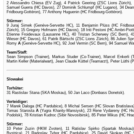
2 Alessandro Chiesa (EV Zug), 4 Patrick Geering (ZSC Lions Zürich),
Samuel Guerra (HC Davos), 27 Dominik Schlumpf (HC Lugano), 34 Dean 
Fridbourg-Gottéron), 77 Anthony Huguenin (HC Fridbourg-Gottéron).
Stürmer:
9 Juraj Simek (Genéve-Servette HC), 11 Benjamin Plüss (HC Fridbou
Zürich), 15 Gregory Hofmann (HC Davos), 18 Inti Pestoni (HC Ambri-Piot
Etienne Froidevaux (Lausanne HC), 40 Tristan Scherwey (SC Bern), 41 
Wieser (HC Davos), 61 Patrik Bärtschi (ZSC Lions Zürich), 86 Julien Sp
Romy
A
(Genéve-Servette HC), 92 Joel Vermin (SC Bern), 94 Samuel Wa
Team/Staff:
Sean Simpson (Trainer), Markus Studer (Co-Trainer), Marcel Enkerli (
Martin Keller (Materialwart), Jean Claude Küttel (Teamarzt), Peter Lüthi (
Slowakei
Torhüter:
31 Rastislav Stana (SKA Moskau), 50 Jan Laco (Donbass Donetsk).
Verteidiger:
7 Marek Daloga (HC Pardubice), 8 Michal Sersen (HC Slovan Bratislava
Tomas Starosta
A
(Yugra Khanty-Mansiysk), 23 Rene Vydareny (HC Hrad
Podolsk), 78 Kristian Kudroc (Sibir Novosibirsk), 85 Peter Mikus (HC Hra
Stürmer:
10 Peter Zuzin (HKM Zvoten), 11 Ratislav Spirko (Spartak Moska
Bystrica), 21 Radoslav Tybor (HC Pardubice), 25 David Skokan (HC