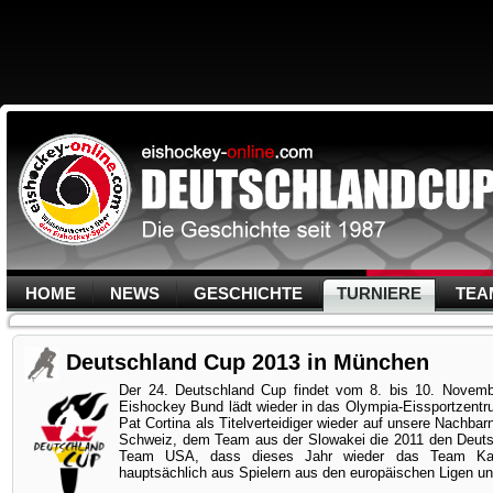
HOME
NEWS
GESCHICHTE
TURNIERE
TEA
Deutschland Cup 2013 in München
Der 24. Deutschland Cup findet vom 8. bis 10. Novemb
Eishockey Bund lädt wieder in das Olympia-Eissportzentru
Pat Cortina als Titelverteidiger wieder auf unsere Nachba
Schweiz, dem Team aus der Slowakei die 2011 den Deut
Team USA, dass dieses Jahr wieder das Team Ka
hauptsächlich aus Spielern aus den europäischen Ligen u