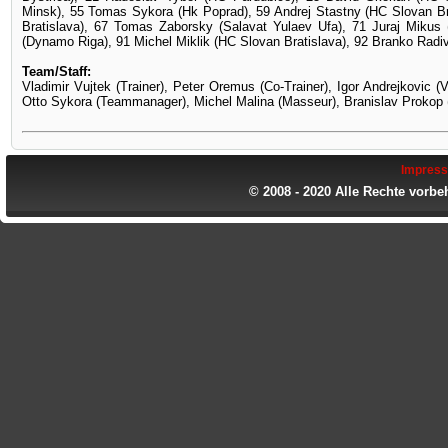
Minsk), 55 Tomas Sykora (Hk Poprad), 59 Andrej Stastny (HC Slovan Bra
Bratislava), 67 Tomas Zaborsky (Salavat Yulaev Ufa), 71 Juraj Mikus
(Dynamo Riga), 91 Michel Miklik (HC Slovan Bratislava), 92 Branko Radi
Team/Staff:
Vladimir Vujtek (Trainer), Peter Oremus (Co-Trainer), Igor Andrejkovic (
Otto Sykora (Teammanager), Michel Malina (Masseur), Branislav Prokop 
Impres
© 2008 - 2020 Alle Rechte vorbe