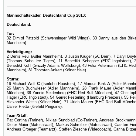
Mannschaftskader, Deutschland Cup 2013:
Deutschland:
Tor:
32 Dimitri Pätzold (Schwenninger Wild Wings), 33 Danny aus den Birke
Mannheim).
Verteidigung:
2 Denis Reul (Adler Mannheim), 3 Justin Krüger (SC Bern), 7 Daryl Boyl
(Thomas Sabo Ice Tigers), 11 Benedikt Schopper (ERC Ingolstadt), 
Benedikt Kohl (Grizzly Adams Wolfsburg), 43 Felix Petermann (EHC Red 
Mannheim), 81 Thorsten Ankert (Kölner Haie).
Sturm:
16 Michael Wolf
C
(Iserlohn Roosters), 17 Marcus Kink
A
(Adler Mannhe
26 Martin Buchwieser (Adler Mannheim), 28 Frank Mauer (Adler Mann
München), 36 Yannic Seidenberg (EHC Red Bull München), 47 Christo
Hager (ERC Ingolstadt), 54 Garret Festerling (Hamburg Freezers), 55 Fe
Alexander Weiss (Kölner Haie), 71 Ulrich Maurer (EHC Red Bull Münche
Daniel Pietta (Krefeld Pinguine).
Team/Staff:
Pat Cortina (Trainer), Niklas Sundblad (Co-Trainer), Andreas Brockman
Dieter Maier (Materialwart), Markus Schreiber (Materialwart), Carsten Fi
Andreas Groeger (Teamarzt), Steffen Ziesche (Videocoach), Carina Bitze