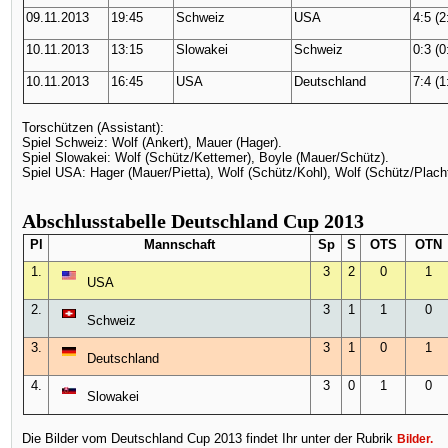
09.11.2013
19:45
Schweiz
USA
4:5 (2
10.11.2013
13:15
Slowakei
Schweiz
0:3 (0
10.11.2013
16:45
USA
Deutschland
7:4 (1
Torschützen (Assistant):
Spiel Schweiz: Wolf (Ankert), Mauer (Hager).
Spiel Slowakei: Wolf (Schütz/Kettemer), Boyle (Mauer/Schütz).
Spiel USA: Hager (Mauer/Pietta), Wolf (Schütz/Kohl), Wolf (Schütz/Placht
Abschlusst
abelle Deutschland Cup 2013
Pl
Mannschaft
Sp
S
OTS
OTN
1.
3
2
0
1
USA
2.
3
1
1
0
Schweiz
3.
3
1
0
1
Deutschland
4.
3
0
1
0
Slowakei
Die Bilder vom Deutschland Cup 2013 findet Ihr unter der Rubrik
Bilder.