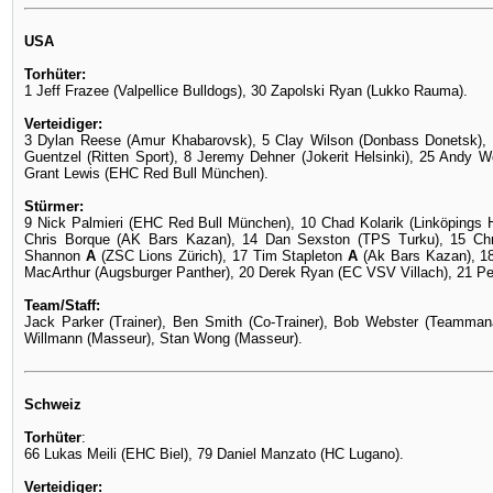
USA
Torhüter:
1 Jeff Frazee (Valpellice Bulldogs), 30 Zapolski Ryan (Lukko Rauma).
Verteidiger:
3 Dylan Reese (Amur Khabarovsk), 5 Clay Wilson (Donbass Donetsk), 
Guentzel (Ritten Sport), 8 Jeremy Dehner (Jokerit Helsinki), 25 Andy 
Grant Lewis (EHC Red Bull München).
Stürmer:
9 Nick Palmieri (EHC Red Bull München), 10 Chad Kolarik (Linköpings H
Chris Borque (AK Bars Kazan), 14 Dan Sexston (TPS Turku), 15 Chr
Shannon
A
(ZSC Lions Zürich), 17 Tim Stapleton
A
(Ak Bars Kazan), 18
MacArthur (Augsburger Panther), 20 Derek Ryan (EC VSV Villach), 21 Pete
Team/Staff:
Jack Parker (Trainer), Ben Smith (Co-Trainer), Bob Webster (Teammana
Willmann (Masseur), Stan Wong (Masseur).
Schweiz
Torhüter
:
66 Lukas Meili (EHC Biel), 79 Daniel Manzato (HC Lugano).
Verteidiger: