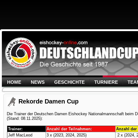
HOME
NEWS
GESCHICHTE
TURNIERE
TEA
Rekorde Damen Cup
Die Trainer der Deutschen Damen Eishockey Nationalmannschaft beim 
(Stand: 08.11.2025):
Trainer:
Anzahl der Teilnahmen:
Anzahl der 
Jeff MacLeod
3 x (2023, 2024, 2025)
2 x (2024, 