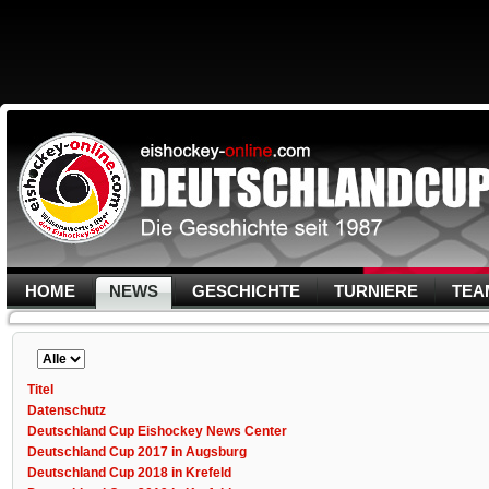
HOME
NEWS
GESCHICHTE
TURNIERE
TEA
Anzeige
#
Titel
Datenschutz
Deutschland Cup Eishockey News Center
Deutschland Cup 2017 in Augsburg
Deutschland Cup 2018 in Krefeld