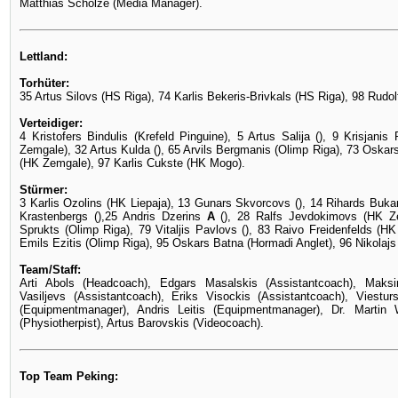
Matthias Scholze (Media Manager).
Lettland:
Torhüter:
35 Artus Silovs (HS Riga), 74 Karlis Bekeris-Brivkals (HS Riga), 98 Rudol
Verteidiger:
4 Kristofers Bindulis (Krefeld Pinguine), 5 Artus Salija (), 9 Krisjan
Zemgale), 32 Artus Kulda (), 65 Arvils Bergmanis (Olimp Riga), 73 Oskar
(HK Zemgale), 97 Karlis Cukste (HK Mogo).
Stürmer:
3 Karlis Ozolins (HK Liepaja), 13 Gunars Skvorcovs (), 14 Rihards Buka
Krastenbergs (),25 Andris Dzerins
A
(), 28 Ralfs Jevdokimovs (HK Ze
Sprukts (Olimp Riga), 79 Vitaljis Pavlovs (), 83 Raivo Freidenfelds (HK
Emils Ezitis (Olimp Riga), 95 Oskars Batna (Hormadi Anglet), 96 Nikolajs 
Team/Staff:
Arti Abols (Headcoach), Edgars Masalskis (Assistantcoach), Maksi
Vasiljevs (Assistantcoach), Eriks Visockis (Assistantcoach), Viestur
(Equipmentmanager), Andris Leitis (Equipmentmanager), Dr. Martin 
(Physiotherpist), Artus Barovskis (Videocoach).
Top Team Peking: