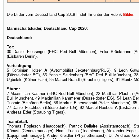
Die Bilder vom Deutschland Cup 2019 findet Ihr unter der Rubrik
Bilder
.
Mannschaftskader, Deutschland Cup 2020:
Deutschland:
Tor:
30 Daniel Fiessinger (EHC Red Bull München), Felix Brückmann (Ad
(Eisbären Berlin).
Verteidigung:
5 Korbinian Holzer
A
(Avtomobilist Jekaterinburg/RUS), 9 Leon Gaw
(Düsseldorfer EG), 36 Yannic Seidenberg (EHC Red Bull München), 38 
Ugbekile (Kölner Haie), 85 Marcel Brandt (Straubing Tigers), 91 Moritz Mü
Sturm:
7 Maximilian Kastner (EHC Red Bull München), 22 Matthias Plachta (A
Bull München), 49 Maximilian Kammerer (Düsseldorfer EG), 54 Lean Be
Tuomie (Eisbären Berlin), 58 Markus Eisenschmid (Adler Mannheim), 65
77 Daniel Fischbuch (Düsseldorfer EG), 92 Marcel Noebels
A
(Eisbären Be
Andreas Eder (Straubing Tigers).
Team/Staff:
Thomas Popiesch (Headcoach), Patrick Dallaire (Assistantcoach), Ste
Künast (Generalmanager), Horst Fuchs (Teamleader), Alexander Engel 
(Equipmentmanager), Andre Kreidler (Physiotherapist), Dr. Andreas Grög