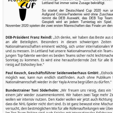
Lettland hat immer seine Zusage bekräftigt.
So startet der Deutschland Cup 2020 nun un
Aufgrund Corona-Pandemie wird ohne Zuschauer
nimmt die DEB Auswahl, das DEB Top Team P
Gespielt wird an jedem Turniertag ein Spiel
November 2020 spielen die zwei ersten Mannschaften das Finale um den
DEB-Präsident Franz Reindl:
„Ich denke, wir haben das Beste aus 
an alle Beteiligten. Besonders in diesen schwierigen Zeite
Nationalmannschaften eminent wichtig, sich unter internationale
und zu messen. In Lettland hat unsere Nationalmannschat ein Team
jungen Top-Talente werden es beiden Teams sicher nicht leichtmach
Sonntag zu kommen. Es wird eine herausfordernde Zeit für alle B
riesig auf Eishockey live.“
Paul Keusch, Geschäftsführer Seidenweberhaus GmbH:
„Eishock
möglich war, kann nun endlich stattfinden. Auch ohne Publikum
Nationalmannschaft wieder in der Yayla Arena begrüßen zu dürfen.“
Bundestrainer Toni Söderholm:
„Wir freuen uns riesig, dass ein
einem Jahr wieder zusammenkommt. Wir haben zwei Tage mehr Zeit 
wollen wir intensiv nutzen. Den Kader wollen wir jetzt auch Richtu
dass die NHL-Spieler nicht dort sind. Es ist ganz bewusst eine Misc
versucht, den bestmöglichen Mix für alle Rollenaufteilungen wie Üb