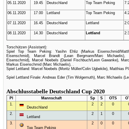
05.11.2020
19.45
Deutschland
Top Team Peking
7:2
06.11.2020
17.00
Lettland
Top Team Peking
4:2
07.11.2020
16.45
Deutschland
Lettland
2:0
08.11.2020
14.30
Deutschland
Lettland
2:3
Torschützen (Assistant):
Spiel Top Team Peking: Yasihn Ehliz (Markus Eisenschmid/Matth
Eisenschmid), Marcel Brandt (Lean Bergmann/Marc Michaelis), 
Eisenschmid), Marcel Noebels (Daniel Fischbuch/Leon Gawanke), Marce
Markus Eisenschmid (Marc Michaelis), .
Spiel Lettland: Marcel Noebels (Moritz Müller/Colin Ugbekile), Matthias P
Spiel Lettland Finale: Andreas Eder (Tim Wolgemuth), Marc Michaelis (L
Abschlusstabelle Deutschland Cup 2020
Pl
Mannschaft
Sp
S
OTS
O
1.
2
2
0
Deutschland
2.
2
1
0
Lettland
3.
2
0
0
Top Team Peking