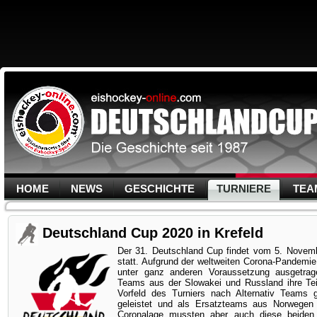
HOME
NEWS
GESCHICHTE
TURNIERE
TEA
Deutschland Cup 2020 in Krefeld
Der 31. Deutschland Cup findet vom 5. Novemb
statt. Aufgrund der weltweiten Corona-Pandemie
unter ganz anderen Voraussetzung ausgetrag
Teams aus der Slowakei und Russland ihre Te
Vorfeld des Turniers nach Alternativ Teams 
geleistet und als Ersatzteams aus Norwegen 
Coronalage mussten aber auch diese beide