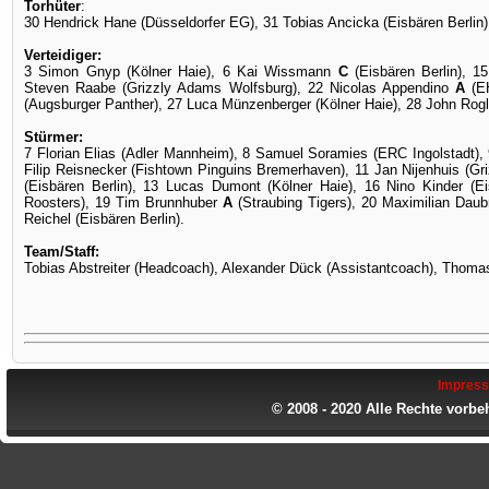
Torhüter
:
30 Hendrick Hane (Düsseldorfer EG), 31 Tobias Ancicka (Eisbären Berlin)
Verteidiger:
3 Simon Gnyp (Kölner Haie), 6 Kai Wissmann
C
(Eisbären Berlin), 1
Steven Raabe (Grizzly Adams Wolfsburg), 22 Nicolas Appendino
A
(EH
(Augsburger Panther), 27 Luca Münzenberger (Kölner Haie), 28 John Rogl
Stürmer:
7 Florian Elias (Adler Mannheim), 8 Samuel Soramies (ERC Ingolstadt
Filip Reisnecker (Fishtown Pinguins Bremerhaven), 11 Jan Nijenhuis (G
(Eisbären Berlin), 13 Lucas Dumont (Kölner Haie), 16 Nino Kinder (Ei
Roosters), 19 Tim Brunnhuber
A
(Straubing Tigers), 20 Maximilian Dau
Reichel (Eisbären Berlin).
Team/Staff:
Tobias Abstreiter (Headcoach), Alexander Dück (Assistantcoach), Thoma
Impres
© 2008 - 2020 Alle Rechte vorbe