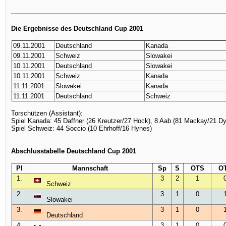
Die Ergebnisse des Deutschland Cup 2001
09.11.2001
Deutschland
Kanada
09.11.2001
Schweiz
Slowakei
10.11.2001
Deutschland
Slowakei
10.11.2001
Schweiz
Kanada
11.11.2001
Slowakei
Kanada
11.11.2001
Deutschland
Schweiz
Torschützen (Assistant):
Spiel Kanada: 45 Daffner (26 Kreutzer/27 Hock), 8 Aab (81 Mackay/21 Dyl
Spiel Schweiz: 44 Soccio (10 Ehrhoff/16 Hynes)
Abschlusstabelle Deutschland Cup 2001
Pl
Mannschaft
Sp
S
OTS
O
1.
3
2
1
Schweiz
2.
3
1
0
Slowakei
3.
3
1
0
Deutschland
4.
3
1
0