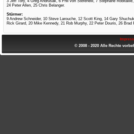
3 Jeff Tory, 4 Greg Andrusak, 6 Phil von Stefenelli, 7 Stéphane Robitaill
24 Peter Allen, 25 Chris Belanger.
Stürmer:
9 Andrew Schneider, 10 Steve Larouche, 12 Scott King, 14 Gary Shuchu
Rick Girard, 20 Mike Kennedy, 21 Rob Murphy, 22 Peter Douris, 26 Brad 
Impres
© 2008 - 2020 Alle Rechte vorbe