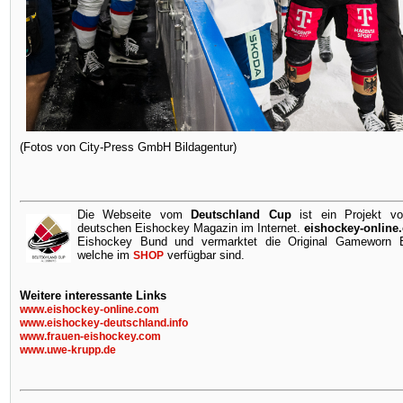
(Fotos von City-Press GmbH Bildagentur)
Die Webseite vom
Deutschland Cup
ist ein Projekt v
deutschen Eishockey Magazin im Internet.
eishockey-online
Eishockey Bund und vermarktet die Original Gameworn Ei
welche im
verfügbar sind.
SHOP
Weitere interessante Links
www.eishockey-online.com
www.eishockey-deutschland.info
www.frauen-eishockey.com
www.uwe-krupp.de