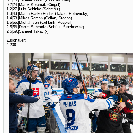
0:1|16.|Samuel Takac (Fasko-Rudas)
0:2|24.|Marek Korencik (Cingel)
1:2|27.|Luis Schinko (Schmölz)
1:3|43.|Martin Fasko-Rudas (Takac, Petrovicky)
1:4|53.|Mikos Roman (Golian, Stacha)
1:5|55.|Michal Ivan (Cehlarik, Pospisil)
2:5|56.|Daniel Schmölz (Schütz, Stachowiak)
2:6|59.|Samuel Takac (-)
Zuschauer:
4.200