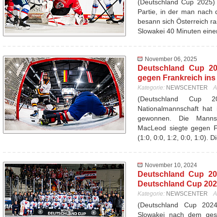
(Deutschland Cup 2025) 
Partie, in der man nach d
besann sich Österreich ra
Slowakei 40 Minuten ein
November 06, 2025
Deutschland Cup 20
gegen Frankreich ins
Kategorie:
NEWSCENTER
A
(Deutschland Cup 
Nationalmannschaft hat 
gewonnen. Die Mannsc
MacLeod siegte gegen Fr
(1:0, 0:0, 1:2, 0:0, 1:0). 
November 10, 2024
Deutschland Cup 20
Deutschland Cup 20
Kategorie:
NEWSCENTER
A
(Deutschland Cup 20
Slowakei nach dem ges