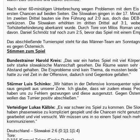
Nach einer 60-minütigen Unterbrechung wegen Problemen mit dem Ei
ersten Chancen auf beiden Seiten. Die Slowaken gingen in der 17. Minu
Im zweiten Drittel bauten sie ihre Führung auf 2:0 aus, doch das DE
verkürzen. Die Slowaken erhöhten im dritten Drittel auf 3:1, wobe
Torhüterbehinderung aberkannt wurde. Durch Tore von Milos Roman und
davon. Daniel Schmölz traf noch zum 2:5, bevor das Spiel mit einem Em
Das abschließende Turnierspiel steht für das Männer-Team am Sonntagn
es gegen Österreich.
Stimmen zum Spiel
Bundestrainer Harold Kreis:
„Das war ein hartes Spiel mit viel Körpe
sehr starke slowakische Mannschaft gesehen. Die Räume waren sehr 
Abstand gehalten. Die Eisprobleme sind kein Thema, da mussten beide
hatte zu viel Zeit in der Offensive, dadurch sind Gegentore gefallen.“
Stürmer Luis Schinko:
„Wir hätten in der Defensive konsequenter spi
raus gespielt aus unserer Zone. Ich glaube, dass wir zudem etwas Pe
haben uns zu Fehlern gezwungen und diese ausgenutzt. Gegen Österrei
wollen das Turnier positiv abschließen.“
Verteidiger Lukas Kälble:
„Es war schwer ins Spiel zu kommen. Die Sl
haben phasenweise zu kompliziert gespielt und die Chancen nicht genutzt. 
gearbeitet und viel versucht. Wir müssen uns in so einem Spiel noch meh
kommunizieren.“
Deutschland – Slowakei 2:6 (0:1|1:1|1:4)
Tore: