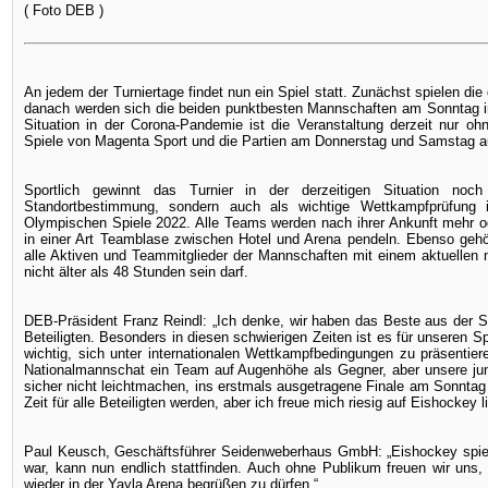
( Foto DEB )
An jedem der Turniertage findet nun ein Spiel statt. Zunächst spielen d
danach werden sich die beiden punktbesten Mannschaften am Sonntag in 
Situation in der Corona-Pandemie ist die Veranstaltung derzeit nur o
Spiele von Magenta Sport und die Partien am Donnerstag und Samstag au
Sportlich gewinnt das Turnier in der derzeitigen Situation noc
Standortbestimmung, sondern auch als wichtige Wettkampfprüfung
Olympischen Spiele 2022. Alle Teams werden nach ihrer Ankunft mehr od
in einer Art Teamblase zwischen Hotel und Arena pendeln. Ebenso ge
alle Aktiven und Teammitglieder der Mannschaften mit einem aktuellen 
nicht älter als 48 Stunden sein darf.
DEB-Präsident Franz Reindl: „Ich denke, wir haben das Beste aus der S
Beteiligten. Besonders in diesen schwierigen Zeiten ist es für unseren 
wichtig, sich unter internationalen Wettkampfbedingungen zu präsentie
Nationalmannschat ein Team auf Augenhöhe als Gegner, aber unsere ju
sicher nicht leichtmachen, ins erstmals ausgetragene Finale am Sonnta
Zeit für alle Beteiligten werden, aber ich freue mich riesig auf Eishockey li
Paul Keusch, Geschäftsführer Seidenweberhaus GmbH: „Eishockey spiel
war, kann nun endlich stattfinden. Auch ohne Publikum freuen wir uns
wieder in der Yayla Arena begrüßen zu dürfen.“