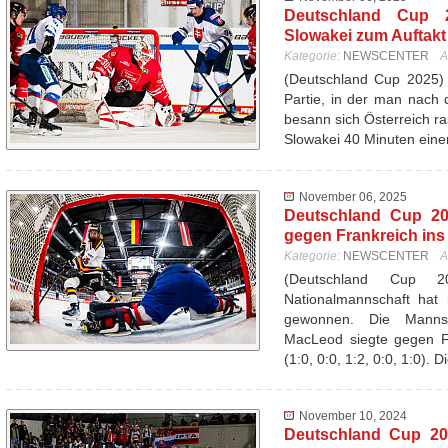
Deutschland Cup 20
Slowakei zum Auftakt 
Kategorie:
NEWSCENTER
A
(Deutschland Cup 2025) 
Partie, in der man nach d
besann sich Österreich ra
Slowakei 40 Minuten ein
November 06, 2025
Deutschland Cup 20
gegen Frankreich ins
Kategorie:
NEWSCENTER
A
(Deutschland Cup 
Nationalmannschaft hat 
gewonnen. Die Mannsc
MacLeod siegte gegen Fr
(1:0, 0:0, 1:2, 0:0, 1:0). 
November 10, 2024
Deutschland Cup 20