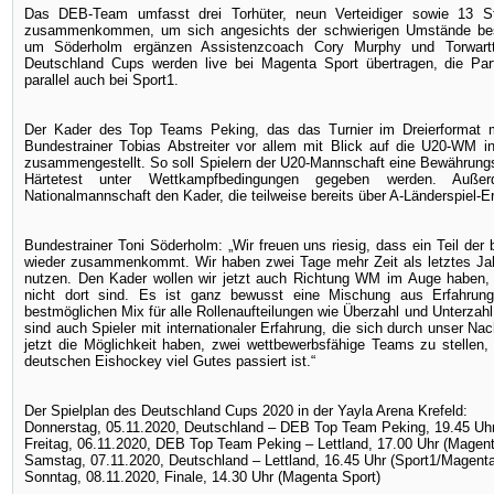
Das DEB-Team umfasst drei Torhüter, neun Verteidiger sowie 13 S
zusammenkommen, um sich angesichts der schwierigen Umstände best
um Söderholm ergänzen Assistenzcoach Cory Murphy und Torwarttra
Deutschland Cups werden live bei Magenta Sport übertragen, die Pa
parallel auch bei Sport1.
Der Kader des Top Teams Peking, das das Turnier im Dreierformat mi
Bundestrainer Tobias Abstreiter vor allem mit Blick auf die U20-W
zusammengestellt. So soll Spielern der U20-Mannschaft eine Bewährung
Härtetest unter Wettkampfbedingungen gegeben werden. Außerd
Nationalmannschaft den Kader, die teilweise bereits über A-Länderspiel-E
Bundestrainer Toni Söderholm: „Wir freuen uns riesig, dass ein Teil de
wieder zusammenkommt. Wir haben zwei Tage mehr Zeit als letztes Jahr 
nutzen. Den Kader wollen wir jetzt auch Richtung WM im Auge haben, 
nicht dort sind. Es ist ganz bewusst eine Mischung aus Erfahrun
bestmöglichen Mix für alle Rollenaufteilungen wie Überzahl und Unterz
sind auch Spieler mit internationaler Erfahrung, die sich durch unser 
jetzt die Möglichkeit haben, zwei wettbewerbsfähige Teams zu stellen
deutschen Eishockey viel Gutes passiert ist.“
Der Spielplan des Deutschland Cups 2020 in der Yayla Arena Krefeld:
Donnerstag, 05.11.2020, Deutschland – DEB Top Team Peking, 19.45 Uhr
Freitag, 06.11.2020, DEB Top Team Peking – Lettland, 17.00 Uhr (Magent
Samstag, 07.11.2020, Deutschland – Lettland, 16.45 Uhr (Sport1/Magenta
Sonntag, 08.11.2020, Finale, 14.30 Uhr (Magenta Sport)