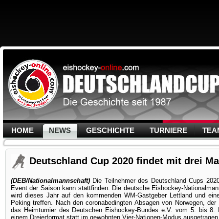
HOME
NEWS
GESCHICHTE
TURNIERE
TEA
Deutschland Cup 2020 findet mit drei Ma
(DEB/Nationalmannschaft)
Die Teilnehmer des Deutschland Cups 2020
Event der Saison kann stattfinden. Die deutsche Eishockey-Nationalma
wird dieses Jahr auf den kommenden WM-Gastgeber Lettland und ei
Peking treffen. Nach den coronabedingten Absagen von Norwegen, der 
das Heimturnier des Deutschen Eishockey-Bundes e.V. vom 5. bis 8. N
einem Dreierformat statt im gewohnten Vier-Nationen-Modus ausgetragen