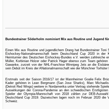
Bundestrainer Söderholm nominiert Mix aus Routine und Jugend fü
Einen Mix aus Routine und jugendlichem Drang hat Bundestrainer Toni 
Eishockey-Nationalmannschaft beim Deutschland Cup 2020 in der K
Heimturnier des Deutschen Eishockey-Bundes e.V. werden zahlreiche erf
Müller, Korbinian Holzer oder Patrick Hager ebenso zum Team gehören 
Gawanke, zurzeit von der NHL-Franchise Winnipeg Jets an die Eisbären
sein Debüt im Kreis der ANationalmannschaft wie der Münchner Torhüter D
Erstmals seit der Saison 2016/17 ist der Mannheimer Goalie Felix B
Kader gehören in Lean Bergmann (San Jose Sharks), Marc Michaelis
(Detroit Red Wings) weitere in Nordamerika unter Vertrag stehende Spieler.
Auswirkungen der Corona-Pandemie an den schwedischen Erstligisten
Spieler der Olympia-Mannschaft von 2018 zählen zur DEB-Auswahl 
Deutschland Cup 2019. Dazwischen lagen noch im Februar 2020 die V
Schweiz.