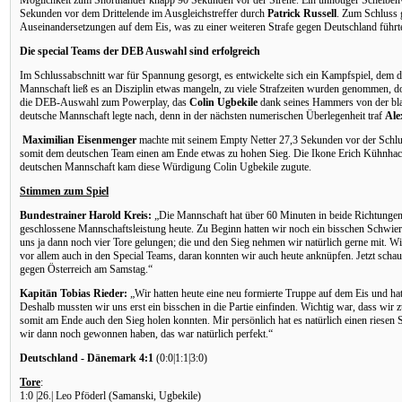
Möglichkeit zum Shorthander knapp 90 Sekunden vor der Sirene. Ein unnötiger Scheibenve
Sekunden vor dem Drittelende im Ausgleichstreffer durch
Patrick Russell
. Zum Schluss 
Auseinandersetzungen auf dem Eis, was zu einer weiteren Strafe gegen Deutschland führt
Die special Teams der DEB Auswahl sind erfolgreich
Im Schlussabschnitt war für Spannung gesorgt, es entwickelte sich ein Kampfspiel, dem 
Mannschaft ließ es an Disziplin etwas mangeln, zu viele Strafzeiten wurden genommen, 
die DEB-Auswahl zum Powerplay, das
Colin
Ugbekile
dank seines Hammers von der bla
deutsche Mannschaft legte nach, denn in der nächsten numerischen Überlegenheit traf
Ale
Maximilian Eisenmenger
machte mit seinem Empty Netter 27,3 Sekunden vor der Schlus
somit dem deutschen Team einen am Ende etwas zu hohen Sieg. Die Ikone Erich Kühnhack
deutschen Mannschaft kam diese Würdigung Colin Ugbekile zugute.
Stimmen zum Spiel
Bundestrainer Harold Kreis:
„Die Mannschaft hat über 60 Minuten in beide Richtungen h
geschlossene Mannschaftsleistung heute. Zu Beginn hatten wir noch ein bisschen Schwierig
uns ja dann noch vier Tore gelungen; die und den Sieg nehmen wir natürlich gerne mit. W
vor allem auch in den Special Teams, daran konnten wir auch heute anknüpfen. Jetzt schaue
gegen Österreich am Samstag.“
Kapitän Tobias Rieder:
„Wir hatten heute eine neu formierte Truppe auf dem Eis und hat
Deshalb mussten wir uns erst ein bisschen in die Partie einfinden. Wichtig war, dass wir 
somit am Ende auch den Sieg holen konnten. Mir persönlich hat es natürlich einen riesen 
wir dann noch gewonnen haben, das war natürlich perfekt.“
Deutschland - Dänemark 4:1
(0:0|1:1|3:0)
Tore
:
1:0 |26.| Leo Pföderl (Samanski, Ugbekile)