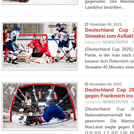
gegenüber. Das Abend
Landshut bestritten…
November 06, 2025
Deutschland Cup 20
Slowakei zum Auftakt 
Kategorie:
NEWSCENTER
A
(Deutschland Cup 2025) 
Partie, in der man nach d
besann sich Österreich ra
Slowakei 40 Minuten ein
November 06, 2025
Deutschland Cup 20
gegen Frankreich ins
Kategorie:
NEWSCENTER
A
(Deutschland Cup 
Nationalmannschaft hat 
gewonnen. Die Mannsc
MacLeod siegte gegen Fr
(1:0, 0:0, 1:2, 0:0, 1:0). 