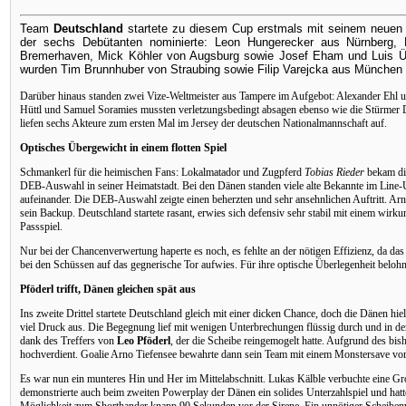
Team
Deutschland
startete zu diesem Cup erstmals mit seinem neuen 
der sechs Debütanten nominierte: Leon Hungerecker aus Nürnberg,
Bremerhaven, Mick Köhler von Augsburg sowie Josef Eham und Luis Üff
wurden Tim Brunnhuber von Straubing sowie Filip Varejcka aus München 
Darüber hinaus standen zwei Vize-Weltmeister aus Tampere im Aufgebot: Alexander Ehl
Hüttl und Samuel Soramies mussten verletzungsbedingt absagen ebenso wie die Stürmer
liefen sechs Akteure zum ersten Mal im Jersey der deutschen Nationalmannschaft auf.
Optisches Übergewicht in einem flotten Spiel
Schmankerl für die heimischen Fans: Lokalmatador und Zugpferd
Tobias Rieder
bekam die
DEB-Auswahl in seiner Heimatstadt. Bei den Dänen standen viele alte Bekannte im Line-
aufeinander. Die DEB-Auswahl zeigte einen beherzten und sehr ansehnlichen Auftritt. Arn
sein Backup. Deutschland startete rasant, erwies sich defensiv sehr stabil mit einem wirk
Passspiel.
Nur bei der Chancenverwertung haperte es noch, es fehlte an der nötigen Effizienz, da d
bei den Schüssen auf das gegnerische Tor aufwies. Für ihre optische Überlegenheit belohn
Pföderl trifft, Dänen gleichen spät aus
Ins zweite Drittel startete Deutschland gleich mit einer dicken Chance, doch die Dänen hie
viel Druck aus. Die Begegnung lief mit wenigen Unterbrechungen flüssig durch und in de
dank des Treffers von
Leo Pföderl
, der die Scheibe reingemogelt hatte. Aufgrund des b
hochverdient. Goalie Arno Tiefensee bewahrte dann sein Team mit einem Monstersave vo
Es war nun ein munteres Hin und Her im Mittelabschnitt. Lukas Kälble verbuchte eine G
demonstrierte auch beim zweiten Powerplay der Dänen ein solides Unterzahlspiel und hat