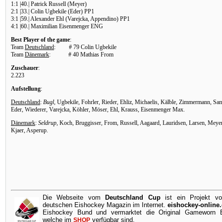
1:1 |40.| Patrick Russell (Meyer)
2:1 |33.| Colin Ugbekile (Eder) PP1
3:1 |59.| Alexander Ehl (Varejcka, Appendino) PP1
4:1 |60.| Maximilian Eisenmenger ENG
Best Player of the game
:
Team
Deutschland
: # 79 Colin Ugbekile
Team
Dänemark
: # 40 Mathias From
Zuschauer
:
2.223
Aufstellung
:
Deutschland
:
Bugl
, Ugbekile, Fohrler, Rieder, Ehliz, Michaelis, Kälble, Zimmermann, 
Eder, Wiederer, Varejcka, Köhler, Möser, Ehl, Krauss, Eisenmenger Max.
Dänemark
:
Seldrup
, Koch, Bruggisser, From, Russell, Aagaard, Lauridsen, Larsen, Meyer
Kjaer, Asperup.
Die Webseite vom
Deutschland Cup
ist ein Projekt v
deutschen Eishockey Magazin im Internet.
eishockey-online
Eishockey Bund und vermarktet die Original Gameworn Ei
welche im
verfügbar sind.
SHOP