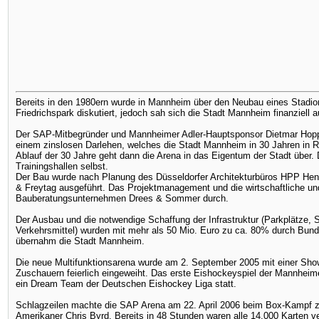
Bereits in den 1980ern wurde in Mannheim über den Neubau eines Stadi
Friedrichspark diskutiert, jedoch sah sich die Stadt Mannheim finanziell
Der SAP-Mitbegründer und Mannheimer Adler-Hauptsponsor Dietmar Hopp
einem zinslosen Darlehen, welches die Stadt Mannheim in 30 Jahren in R
Ablauf der 30 Jahre geht dann die Arena in das Eigentum der Stadt über. 
Trainingshallen selbst.
Der Bau wurde nach Planung des Düsseldorfer Architekturbüros HPP Hen
& Freytag ausgeführt. Das Projektmanagement und die wirtschaftliche und
Bauberatungsunternehmen Drees & Sommer durch.
Der Ausbau und die notwendige Schaffung der Infrastruktur (Parkplätze, S
Verkehrsmittel) wurden mit mehr als 50 Mio. Euro zu ca. 80% durch Bund 
übernahm die Stadt Mannheim.
Die neue Multifunktionsarena wurde am 2. September 2005 mit einer Sho
Zuschauern feierlich eingeweiht. Das erste Eishockeyspiel der Mannhei
ein Dream Team der Deutschen Eishockey Liga statt.
Schlagzeilen machte die SAP Arena am 22. April 2006 beim Box-Kampf 
Amerikaner Chris Byrd. Bereits in 48 Stunden waren alle 14.000 Karten ve