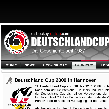
HOME
NEWS
GESCHICHTE
TURNIERE
TEA
Deutschland Cup 2000 in Hannover
11. Deutschland Cup vom 10. bis 12.11.2000 in H
Nach dem der Deutschland Cup 1998 und 1999 nic
der Deutschland Cup als Teil der Vorbereitung de
für die im April 2001 in Deutschland stattfindende 
Hannover sollte auch der Austragungsort des Deuts
Als Teilnehmer für den 11. Deutschland Cup wurden