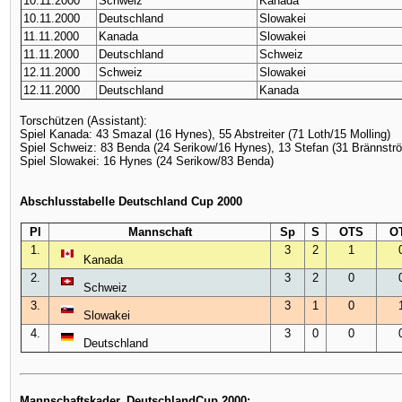
10.11.2000
Schweiz
Kanada
10.11.2000
Deutschland
Slowakei
11.11.2000
Kanada
Slowakei
11.11.2000
Deutschland
Schweiz
12.11.2000
Schweiz
Slowakei
12.11.2000
Deutschland
Kanada
Torschützen (Assistant):
Spiel Kanada: 43 Smazal (16 Hynes), 55 Abstreiter (71 Loth/15 Molling)
Spiel Schweiz: 83 Benda (24 Serikow/16 Hynes), 13 Stefan (31 Brännstr
Spiel Slowakei: 16 Hynes (24 Serikow/83 Benda)
Abschlusstabelle Deutschland Cup 2000
Pl
Mannschaft
Sp
S
OTS
O
1.
3
2
1
Kanada
2.
3
2
0
Schweiz
3.
3
1
0
Slowakei
4.
3
0
0
Deutschland
Mannschaftskader, DeutschlandCup 2000: