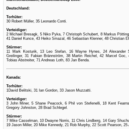
Deutschland:
Torhüter:
30 Robert Müller, 35 Leonardo Conti.
Verteidiger:
2 Michael Bresagk, 5 Niko Pyka, 7 Christoph Schubert, 8 Markus Pötting
41 Daniel Kunce, 43 Heiko Smazal, 46 Sebastian Klenner, 48 Christian Eh
Stürmer:
11 Mark Kosturik, 13 Leo Stefan, 16 Wayne Hynes, 24 Alexander S
Greilinger, 31 Fabian Brännström, 38 Martin Reichel, 42 Marcel Goc,
Tobias Abstreiter, 71 Andreas Loth, 83 Jan Benda.
Kanada:
Torhüter:
1David Belitski, 31 Ian Gordon, 33 Jason Muzzatti.
Verteidiger:
3 John Miner, 5 Shane Peacock, 6 Phil von Stefenelli, 18 Kent Fearn
Gregory Johnston, 28 Brad Schlegel.
Stürmer:
7 Mike Casselman, 10 Dwayne Norris, 11 Chris Lindberg, 14 Gary Shuch
19 Jason Miller, 20 Mike Kennedy, 21 Rob Murphy, 22 Scott Pearson, 25