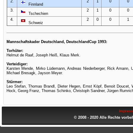
2.
2
1
0
0
Finnland
3.
2
1
0
0
Tschechien
4.
2
0
0
1
Schweiz
Mannschaftskader Deutschland, DeutschlandCup 1993:
Torhüter:
Helmut de Raaf, Joseph Heiß, Klaus Merk.
Verteidiger:
Karsten Mende, Mirko Lüdemann, Andreas Niederberger, Rick Amann, Ul
Michael Bresagk, Jayson Meyer.
Stürmer:
Leo Stefan, Thomas Brandl, Dieter Hegen, Ernst Köpf, Benoit Doucet,
Hock, Georg Franz, Thomas Schinko, Christoph Sandner, Jürgen Rumric
Impres
© 2008 - 2020 Alle Rechte vorbe