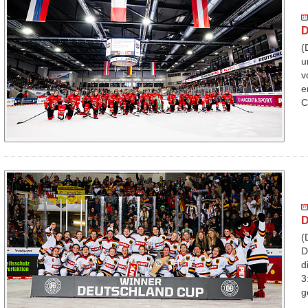
D
(
u
v
e
C
D
(
D
d
3
g