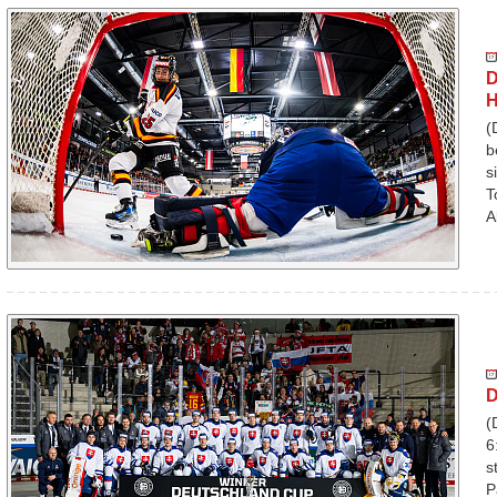
D
H
(
b
s
T
A
D
(
6
s
P