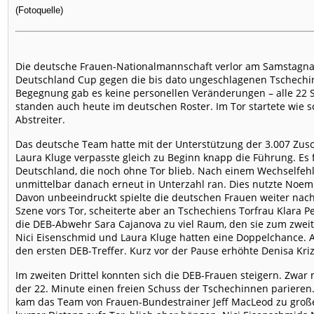
(Fotoquelle)
Die deutsche Frauen-Nationalmannschaft verlor am Samstagna
Deutschland Cup gegen die bis dato ungeschlagenen Tschechinnen
Begegnung gab es keine personellen Veränderungen – alle 22 S
standen auch heute im deutschen Roster. Im Tor startete wie 
Abstreiter.
Das deutsche Team hatte mit der Unterstützung der 3.007 Zusch
Laura Kluge verpasste gleich zu Beginn knapp die Führung. Es f
Deutschland, die noch ohne Tor blieb. Nach einem Wechselfe
unmittelbar danach erneut in Unterzahl ran. Dies nutzte Noe
Davon unbeeindruckt spielte die deutschen Frauen weiter nach 
Szene vors Tor, scheiterte aber an Tschechiens Torfrau Klara P
die DEB-Abwehr Sara Cajanova zu viel Raum, den sie zum zweit
Nici Eisenschmid und Laura Kluge hatten eine Doppelchance. A
den ersten DEB-Treffer. Kurz vor der Pause erhöhte Denisa Kriz
Im zweiten Drittel konnten sich die DEB-Frauen steigern. Zwar 
der 22. Minute einen freien Schuss der Tschechinnen parieren
kam das Team von Frauen-Bundestrainer Jeff MacLeod zu groß