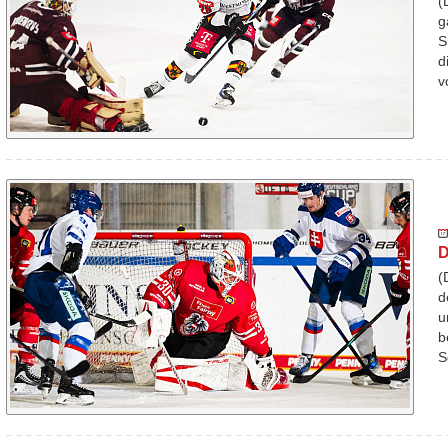
(
g
S
d
v
D
(
d
u
b
S