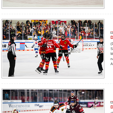
D
(
S
M
n
A
D