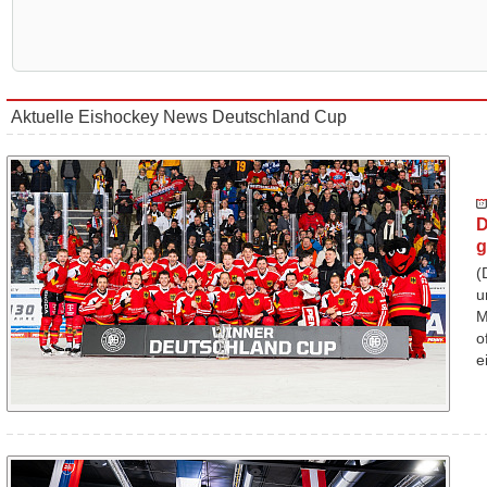
Aktuelle Eishockey News Deutschland Cup
D
g
(
u
M
o
e