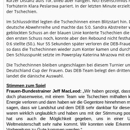
kurzer Distanz aufs Tor, blieb aber hängen. Nici Eisenschmid
Torhüterin Klara Peslarova pariert. In der letzten Minute erziel
der Tschechien.
Im Schlussdrittel legten die Tschechinnen einen Blitzstart hin. 
deutsche Abwehrreihe und machte das 5:0. Sandra Abstreiter 
geblockten Schuss an der blauen Linie konterte Tschechien die
den ersten Schuss noch, konnte aber den Rebound nicht festhal
0:6 stellte (50.). Nur 55 Sekunden später verloren die DEB-Fra
so dass die Tschechinnen wieder zum Konter kamen und durch T
Den Schlusspunkt setzte im Powerplay Katerina Mrazova mit 
Die Tschechinnen bleiben ungeschlagen bei diesem Turnier u
Deutschland Cup der Frauen. Das DEB-Team belegt den dritten Pl
landet die dänische Auswahl.
Stimmen zum Spiel
Frauen-Bundestrainer Jeff MacLeod:
„Wir haben gezeigt, dass
doch phasenweise, mit einem Team wie Tschechien mithalten 
Energie verloren und dann haben wir die Gegentore hinnehmen 
sagen, dass wir Landshut und dem DEB sehr dankbar für diese
waren wirklich unglaublich und haben uns mit der Stimmung posi
hat uns auch die Möglichkeit gegeben, uns in einer Um
Weltmeisterschaft sehr nahe kommt. Wir konnten viele Erkenn
Vorbereitung zu Gute kommen werden.“