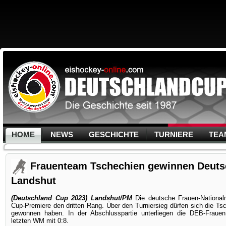
HOME
NEWS
GESCHICHTE
TURNIERE
TEA
Frauenteam Tschechien gewinnen Deuts
Landshut
(Deutschland Cup 2023) Landshut/PM
Die deutsche Frauen-Nationalm
Cup-Premiere den dritten Rang. Über den Turniersieg dürfen sich die Tsch
gewonnen haben.
In der Abschlusspartie unterliegen die DEB-Fraue
letzten WM mit 0:8.