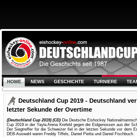
HOME
NEWS
GESCHICHTE
TURNIERE
TEA
Deutschland Cup 2019 - Deutschland verl
letzter Sekunde der Overtime
(Deutschland Cup 2019) (CD)
Die Deutsche Eishockey Nationalmannscha
Cup 2019 in der Yayla Arena Krefeld gegen die Eidgenossen aus der Schw
Der Siegtreffer für die Schweizer fiel in der letzten Sekunde vor dem 
DEB-Auswahl waren Freddy Tiffels, Daniel Pietta und Daniel Fischbuch.