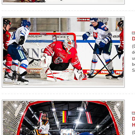
D
(
d
u
b
S
D
H
(