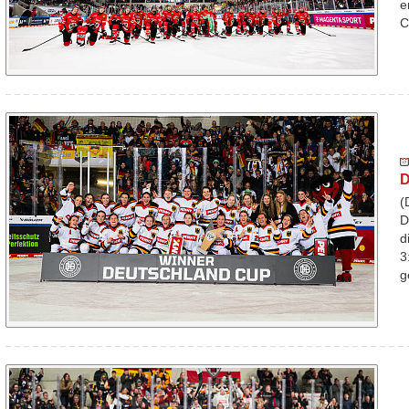
e
C
D
(
D
d
3
g