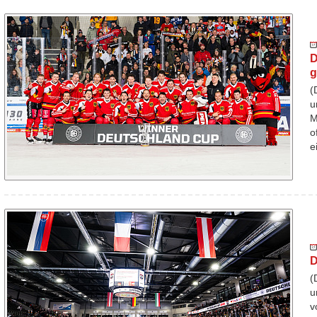
D
g
(
u
M
o
e
D
(
u
v