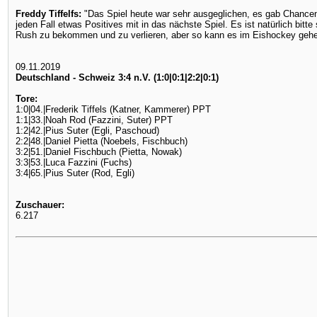
Freddy Tiffelfs:
"Das Spiel heute war sehr ausgeglichen, es gab Chancen
jeden Fall etwas Positives mit in das nächste Spiel. Es ist natürlich bi
Rush zu bekommen und zu verlieren, aber so kann es im Eishockey gehe
09.11.2019
Deutschland - Schweiz 3:4 n.V. (1:0|0:1|2:2|0:1)
Tore:
1:0|04.|Frederik Tiffels (Katner, Kammerer) PPT
1:1|33.|Noah Rod (Fazzini, Suter) PPT
1:2|42.|Pius Suter (Egli, Paschoud)
2:2|48.|Daniel Pietta (Noebels, Fischbuch)
3:2|51.|Daniel Fischbuch (Pietta, Nowak)
3:3|53.|Luca Fazzini (Fuchs)
3:4|65.|Pius Suter (Rod, Egli)
Zuschauer:
6.217