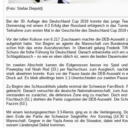
(Foto: Stefan Diepold)
Bei der 30. Auflage des Deutschland Cup 2019 konnte das junge Te
Donnerstag mit einem 4:3 Erfolg über Russland erfolgreich in das Turnier
Teilnahme zum ersten Mal in der Geschichte des Deutschland Cup 2019
Vor der tollen Kulisse von 6.217 Zuschauern machte die DEB-Auswahl z
aufgehört hatte. Von Beginn an agierte die Mannschaft von Bundestra
schon früh das erste Ausrufezeichen. In Überzahl gelang Frederik Tiffe
Schuss die frühe Führung für Deutschland. Danach entwickelte sich ein 
Schlagabtausch – so wie es eben üblich ist, wenn die beiden Dauerrivale
Im zweiten Abschnitt kamen die Eidgenossen besser ins Spiel und
Powerplay traf Noah Rod (33.) per Nachschuss zum Ausgleich, nachde
stark abwehren konnte. Kurz vor der Pause baute die DEB-Auswahl in ei
Druck auf. Es blieb allerdings beim 1:1-Unentschieden zur zweiten Pause
Zu Beginn des Schlussdrittels jubelte erstmal der Schweizer Fan-Block. P
gebracht. Danach versuchte die deutsche Nationalmannschaft, zum Au
verstanden es zunächst, die defensive Zone eng zu machen. Doch erst D
Fischbuch (51.) drehten die Partie zugunsten der DEB-Auswahl. Die Sch
Fazzini (53.).
Mit einem leistungsgerechten 3:3-Remis ging es in die Verlängerung. Do
dem Ende der Partie der Schweizer Siegtreffer. Am Sonntag (14.30 Uhr
Mannschaft. Gegner in der Yayla Arena ist die Slowakei, dabei wird 
seinem Länderspiel Debüt kommen.