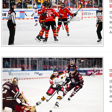
D
(
S
M
n
A
D
(
g
S
d
v