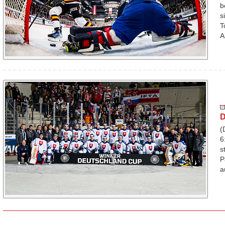
b
s
T
A
D
(
6
s
P
a